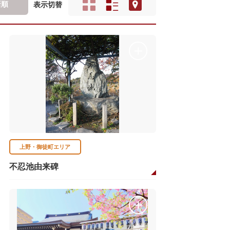
新順
表示切替
上野・御徒町エリア
不忍池由来碑