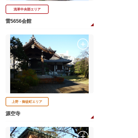
浅草中央部エリア
雷5656会館
上野・御徒町エリア
源空寺