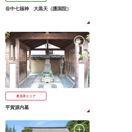
谷中七福神 大黒天（護国院）
奥浅草エリア
平賀源内墓