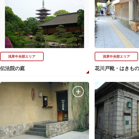
浅草中央部エリア
浅草中央部エリア
伝法院の庭
花川戸靴・はきも