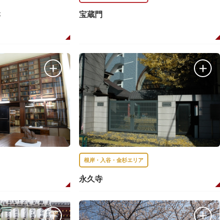
群
宝蔵門
根岸・入谷・金杉エリア
永久寺