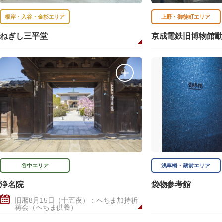
根岸・入谷・金杉エリア
上野・御徒町エリア
ねぎし三平堂
京成電鉄旧博物館
谷中エリア
浅草橋・蔵前エリア
浄名院
袋物参考館
旧暦8月15日（十五夜）：へちま加持祈
祷会（へちま供養）