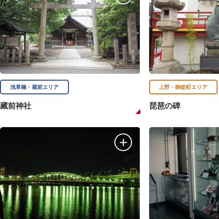
浅草橋・蔵前エリア
上野・御徒町エリア
藏前神社
琵琶の碑