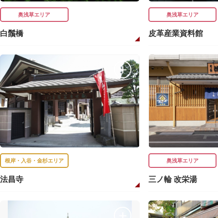
奥浅草エリア
奥浅草エリア
白鬚橋
皮革産業資料館
根岸・入谷・金杉エリア
奥浅草エリア
法昌寺
三ノ輪 改栄湯