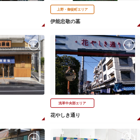
上野・御徒町エリア
伊能忠敬の墓
浅草中央部エリア
花やしき通り