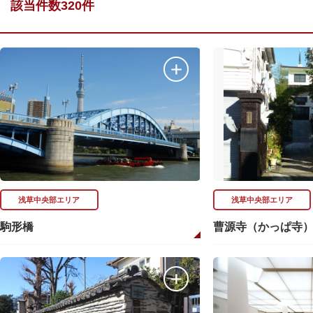
該当件数320件
浅草中央部エリア
浅草中央部エリア
駒形橋
曹源寺（かっぱ寺