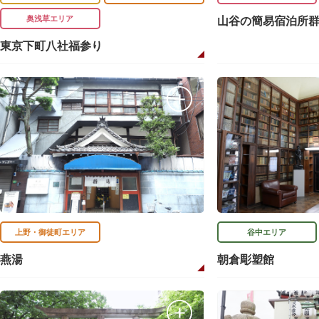
奥浅草エリア
山谷の簡易宿泊所
東京下町八社福参り
上野・御徒町エリア
谷中エリア
燕湯
朝倉彫塑館