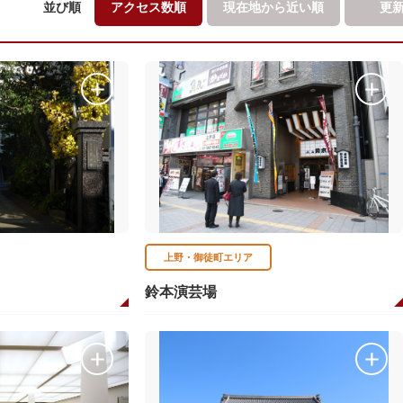
並び順
アクセス数順
現在地から
近い順
更
上野・御徒町エリア
）
鈴本演芸場