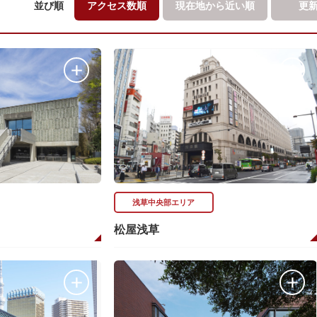
並び順
アクセス数順
現在地から
近い順
更
浅草中央部エリア
松屋浅草