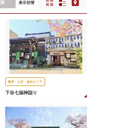
新順
表示切替
根岸・入谷・金杉エリア
下谷七福神詣り