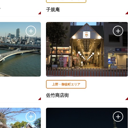
館
子規庵
上野・御徒町エリア
佐竹商店街