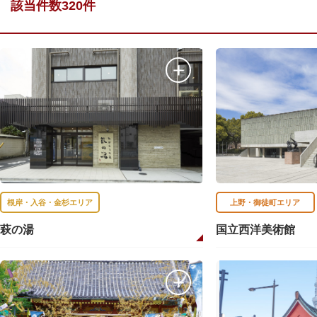
該当件数320件
根岸・入谷・金杉エリア
上野・御徒町エリア
萩の湯
国立西洋美術館