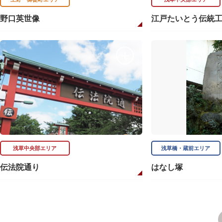
野口英世像
江戸たいとう伝統
浅草中央部エリア
浅草橋・蔵前エリア
伝法院通り
はなし塚