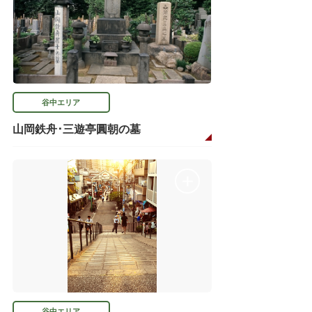
谷中エリア
山岡鉄舟･三遊亭圓朝の墓
谷中エリア