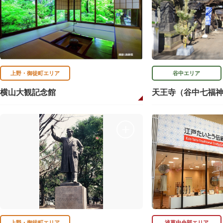
上野・御徒町エリア
谷中エリア
横山大観記念館
天王寺（谷中七福
上野・御徒町エリア
浅草中央部エリア