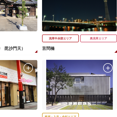
浅草中央部エリア
奥浅草エリア
神 毘沙門天）
言問橋
根岸・入谷・金杉エリア