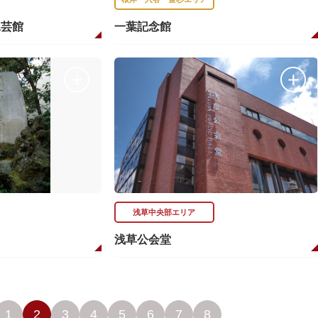
工芸館
一葉記念館
浅草中央部エリア
浅草公会堂
1
2
3
4
5
6
7
8