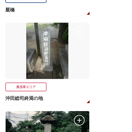
厩橋
奥浅草エリア
沖田総司終焉の地