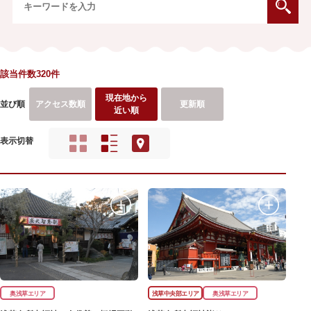
該当件数320件
現在地から
並び順
アクセス数順
更新順
近い順
表示切替
奥浅草エリア
浅草中央部エリア
奥浅草エリア