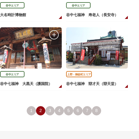
谷中エリア
谷中エリア
大名時計博物館
谷中七福神 寿老人（長安寺）
谷中エリア
上野・御徒町エリア
谷中七福神 大黒天（護国院）
谷中七福神 辯才天（辯天堂）
1
2
3
4
5
6
7
8