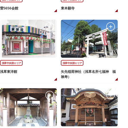
雷5656会館
東本願寺
浅草中央部エリア
浅草中央部エリア
浅草東洋館
矢先稲荷神社（浅草名所七福神 福
禄寿）