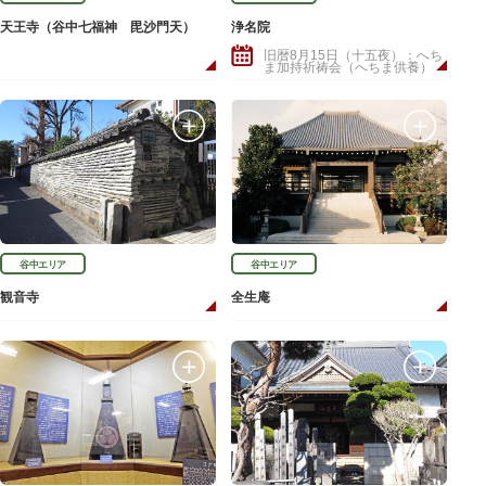
天王寺（谷中七福神 毘沙門天）
浄名院
旧暦8月15日（十五夜）：へち
ま加持祈祷会（へちま供養）
谷中エリア
谷中エリア
観音寺
全生庵