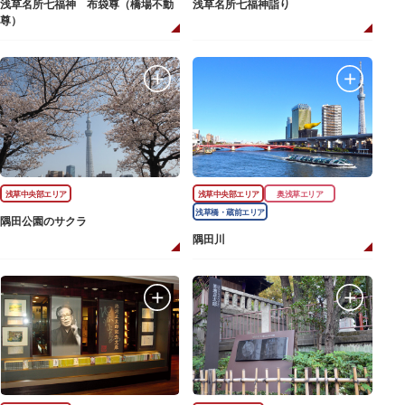
浅草名所七福神 布袋尊（橋場不動
浅草名所七福神詣り
尊）
浅草中央部エリア
浅草中央部エリア
奥浅草エリア
浅草橋・蔵前エリア
隅田公園のサクラ
隅田川