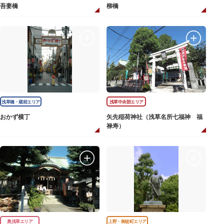
吾妻橋
柳橋
浅草橋・蔵前エリア
浅草中央部エリア
おかず横丁
矢先稲荷神社（浅草名所七福神 福
禄寿）
奥浅草エリア
上野・御徒町エリア