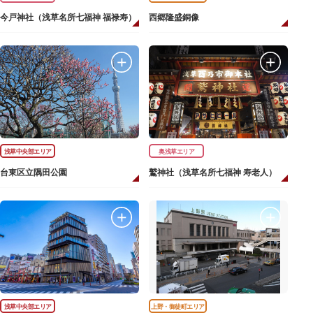
今戸神社（浅草名所七福神 福禄寿）
西郷隆盛銅像
浅草中央部エリア
奥浅草エリア
台東区立隅田公園
鷲神社（浅草名所七福神 寿老人）
浅草中央部エリア
上野・御徒町エリア