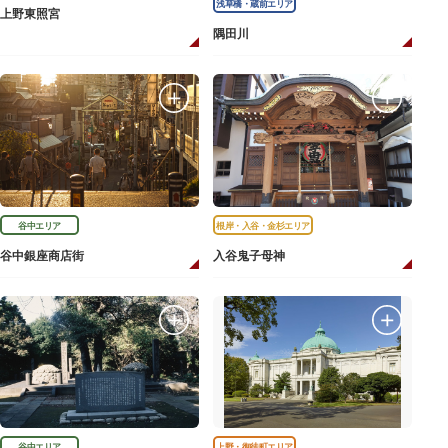
浅草橋・蔵前エリア
上野東照宮
隅田川
谷中エリア
根岸・入谷・金杉エリア
谷中銀座商店街
入谷鬼子母神
谷中エリア
上野・御徒町エリア