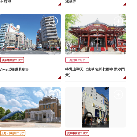
不忍池
浅草寺
浅草中央部エリア
奥浅草エリア
かっぱ橋道具街®
待乳山聖天（浅草名所七福神 毘沙門
天）
上野・御徒町エリア
浅草中央部エリア