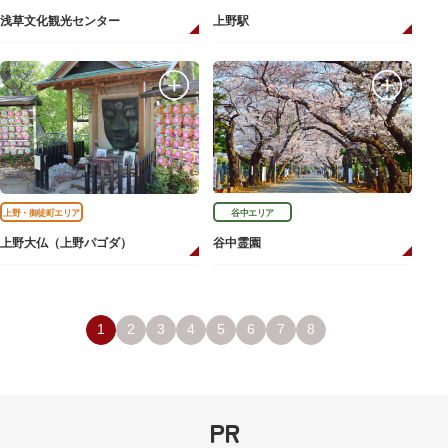
浅草文化観光センター
上野駅
上野・御徒町エリア
谷中エリア
上野大仏（上野パゴダ）
谷中霊園
1
2
3
4
5
6
7
8
PR