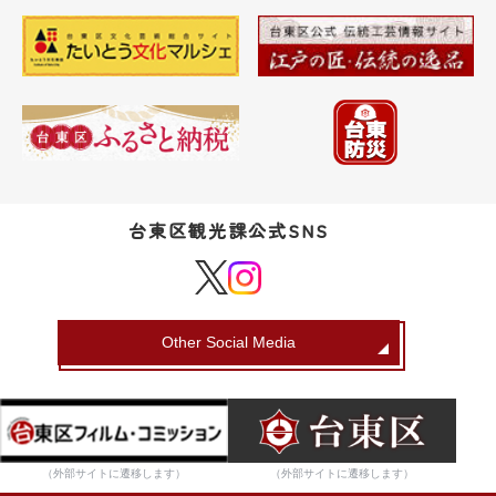
台東区観光課公式SNS
Other Social Media
（外部サイトに遷移します）
（外部サイトに遷移します）