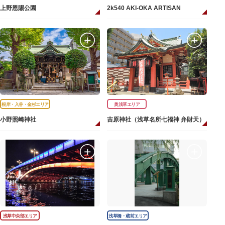
上野恩賜公園
2k540 AKI-OKA ARTISAN
根岸・入谷・金杉エリア
奥浅草エリア
小野照崎神社
吉原神社（浅草名所七福神 弁財天）
浅草中央部エリア
浅草橋・蔵前エリア