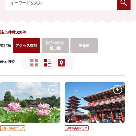
該当件数320件
現在地から
並び順
アクセス数順
更新順
近い順
表示切替
上野・御徒町エリア
浅草中央部エリア