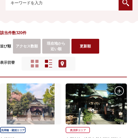
該当件数320件
現在地から
並び順
アクセス数順
更新順
近い順
表示切替
浅草橋・蔵前エリア
奥浅草エリア