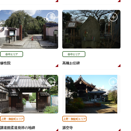
谷中エリア
谷中エリア
修性院
高橋お伝碑
上野・御徒町エリア
上野・御徒町エリア
講道館柔道発祥の地碑
源空寺