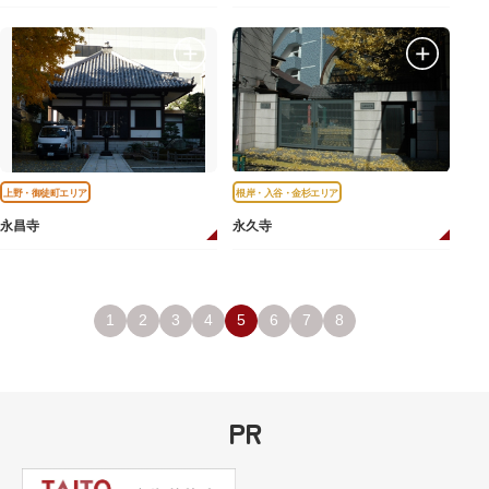
上野・御徒町エリア
根岸・入谷・金杉エリア
永昌寺
永久寺
1
2
3
4
5
6
7
8
PR