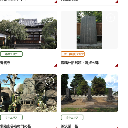
谷中エリア
上野・御徒町エリア
青雲寺
森鴎外旧居跡・舞姫の碑
谷中エリア
谷中エリア
常陸山谷右衛門の墓
渋沢栄一墓