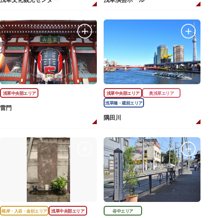
浅草文化観光センター
浅草演芸ホール
浅草中央部エリア
浅草中央部エリア
奥浅草エリア
浅草橋・蔵前エリア
雷門
隅田川
根岸・入谷・金杉エリア
浅草中央部エリア
谷中エリア