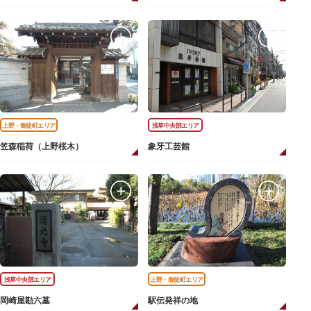
上野・御徒町エリア
浅草中央部エリア
笠森稲荷（上野桜木）
象牙工芸館
浅草中央部エリア
上野・御徒町エリア
岡崎屋勘六墓
駅伝発祥の地