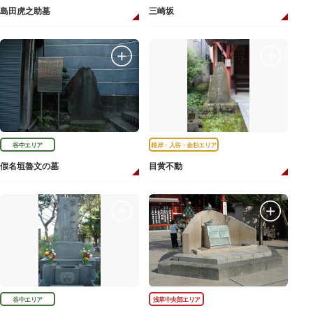
島田虎之助墓
三崎坂
谷中エリア
根岸・入谷・金杉エリア
假名垣魯文の墓
目黄不動
谷中エリア
浅草中央部エリア