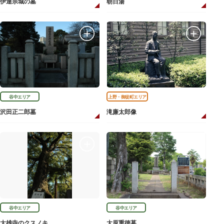
伊達宗城の墓
朝日湯
谷中エリア
上野・御徒町エリア
沢田正二郎墓
滝廉太郎像
谷中エリア
谷中エリア
大雄寺のクスノキ
大原重徳墓