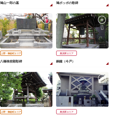
鳩山一郎の墓
鳩ポッポの歌碑
上野・御徒町エリア
奥浅草エリア
八橋検校顕彰碑
銅鐘（今戸）
上野・御徒町エリア
奥浅草エリア