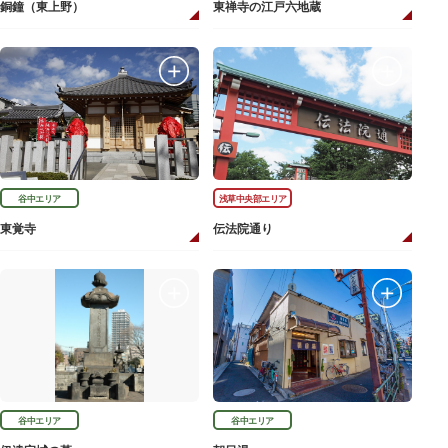
銅鐘（東上野）
東禅寺の江戸六地蔵
谷中エリア
浅草中央部エリア
東覚寺
伝法院通り
谷中エリア
谷中エリア