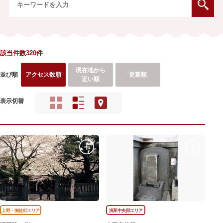
該当件数320件
現在地から
並び順
アクセス数順
更新順
近い順
表示切替
上野・御徒町エリア
浅草中央部エリア