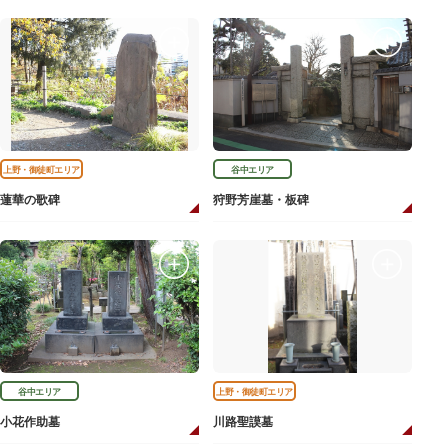
上野・御徒町エリア
谷中エリア
蓮華の歌碑
狩野芳崖墓・板碑
谷中エリア
上野・御徒町エリア
小花作助墓
川路聖謨墓