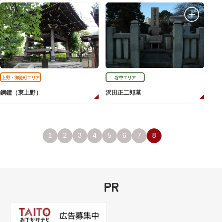
上野・御徒町エリア
谷中エリア
銅鐘（東上野）
沢田正二郎墓
1
2
3
4
5
6
7
8
PR