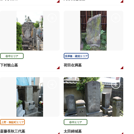
谷中エリア
浅草橋・蔵前エリア
下村観山墓
荷田在満墓
上野・御徒町エリア
谷中エリア
斎藤長秋三代墓
太田錦城墓