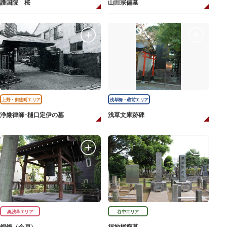
護国院 桜
山田宗偏墓
上野・御徒町エリア
浅草橋・蔵前エリア
浄厳律師･樋口定伊の墓
浅草文庫跡碑
奥浅草エリア
谷中エリア