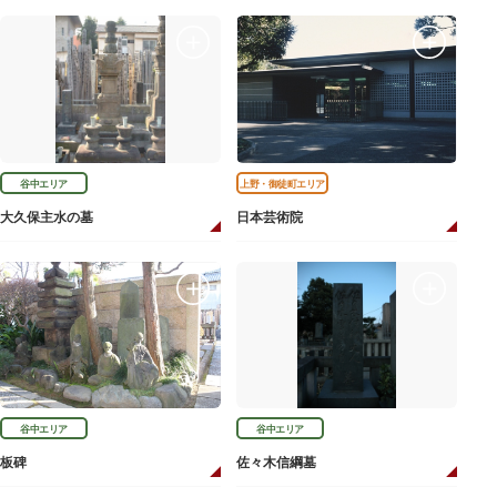
谷中エリア
上野・御徒町エリア
大久保主水の墓
日本芸術院
谷中エリア
谷中エリア
板碑
佐々木信綱墓