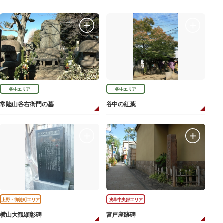
谷中エリア
谷中エリア
常陸山谷右衛門の墓
谷中の紅葉
上野・御徒町エリア
浅草中央部エリア
横山大観顕彰碑
宮戸座跡碑