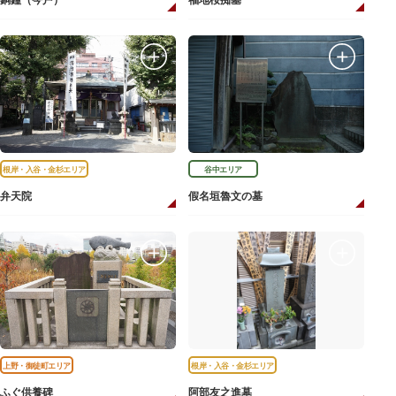
銅鐘（今戸）
福地桜痴墓
根岸・入谷・金杉エリア
谷中エリア
弁天院
假名垣魯文の墓
上野・御徒町エリア
根岸・入谷・金杉エリア
ふぐ供養碑
阿部友之進墓