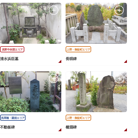
浅草中央部エリア
上野・御徒町エリア
清水浜臣墓
長唄碑
浅草橋・蔵前エリア
上野・御徒町エリア
不動板碑
櫛淵碑