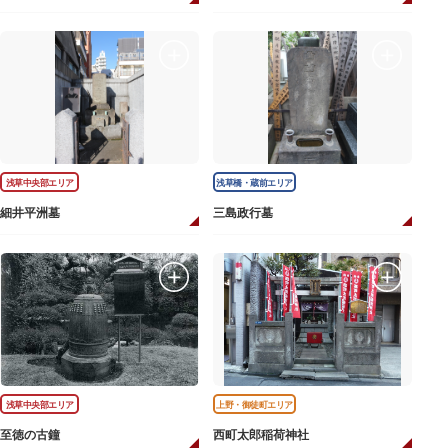
浅草中央部エリア
浅草橋・蔵前エリア
細井平洲墓
三島政行墓
浅草中央部エリア
上野・御徒町エリア
至徳の古鐘
西町太郎稲荷神社