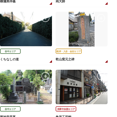
柳瀬美仲墓
両大師
谷中エリア
根岸・入谷・金杉エリア
くちなしの道
乾山窯元之碑
谷中エリア
浅草中央部エリア