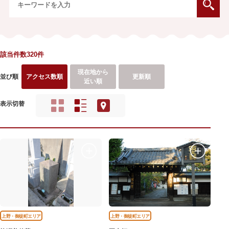
該当件数320件
現在地から
並び順
アクセス数順
更新順
近い順
表示切替
上野・御徒町エリア
上野・御徒町エリア