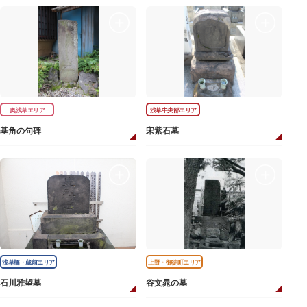
奥浅草エリア
浅草中央部エリア
基角の句碑
宋紫石墓
浅草橋・蔵前エリア
上野・御徒町エリア
石川雅望墓
谷文晁の墓