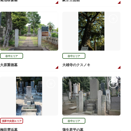
菊池容斎墓
象牙工芸館
谷中エリア
谷中エリア
大原重徳墓
大雄寺のクスノキ
浅草中央部エリア
谷中エリア
梅田雲浜墓
蒲生君平の墓