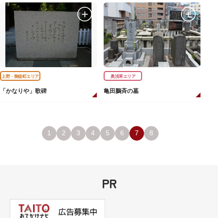
上野・御徒町エリア
奥浅草エリア
「かなりや」歌碑
亀田鵬斉の墓
1
2
3
4
5
6
7
8
PR