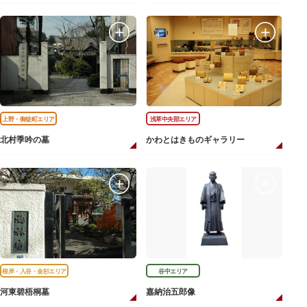
上野・御徒町エリア
浅草中央部エリア
北村季吟の墓
かわとはきものギャラリー
根岸・入谷・金杉エリア
谷中エリア
河東碧梧桐墓
嘉納治五郎像