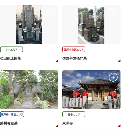
谷中エリア
浅草中央部エリア
弘田龍太郎墓
佐野善左衛門墓
浅草橋・蔵前エリア
谷中エリア
勝川春章墓
東覚寺