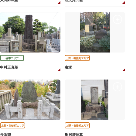
太田錦城墓
谷文晁の墓
谷中エリア
上野・御徒町エリア
中村正直墓
虫塚
上野・御徒町エリア
上野・御徒町エリア
長唄碑
鳥居清信墓