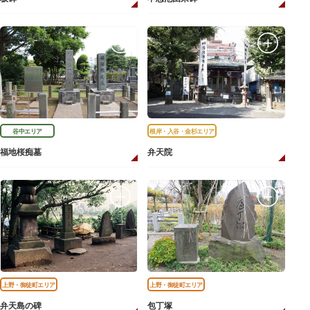
谷中エリア
根岸・入谷・金杉エリア
福地桜痴墓
弁天院
上野・御徒町エリア
上野・御徒町エリア
弁天島の碑
包丁塚