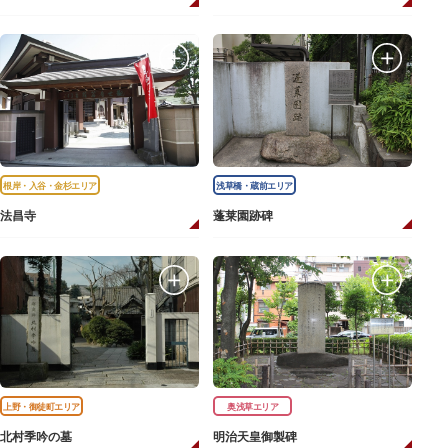
根岸・入谷・金杉エリア
浅草橋・蔵前エリア
法昌寺
蓬莱園跡碑
上野・御徒町エリア
奥浅草エリア
北村季吟の墓
明治天皇御製碑