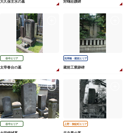
大久保主水の墓
対鴎荘蹟碑
谷中エリア
浅草橋・蔵前エリア
太宰春台の墓
蔵前工業跡碑
谷中エリア
上野・御徒町エリア