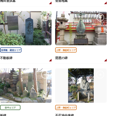
梅田雲浜墓
背面地蔵
浅草橋・蔵前エリア
上野・御徒町エリア
不動板碑
琵琶の碑
谷中エリア
上野・御徒町エリア
板碑
不忍池由来碑