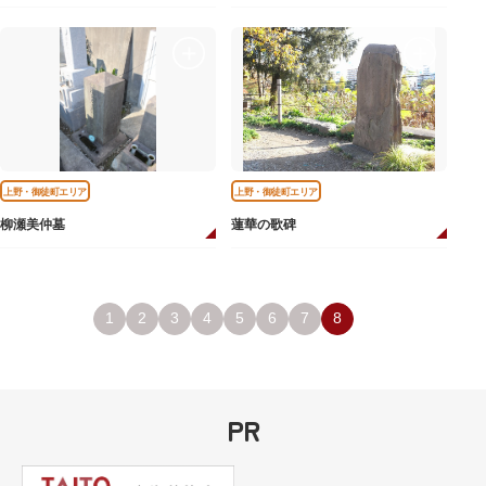
上野・御徒町エリア
上野・御徒町エリア
柳瀬美仲墓
蓮華の歌碑
1
2
3
4
5
6
7
8
PR