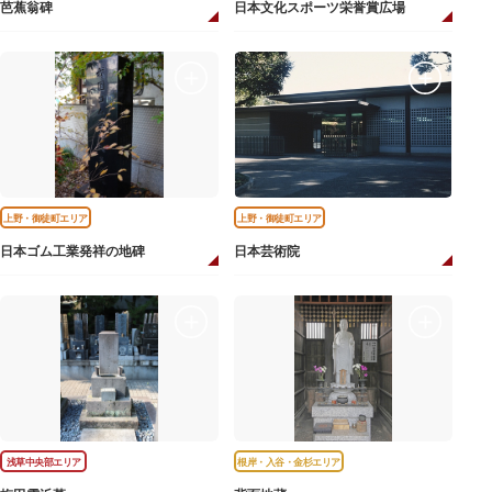
芭蕉翁碑
日本文化スポーツ栄誉賞広場
上野・御徒町エリア
上野・御徒町エリア
日本ゴム工業発祥の地碑
日本芸術院
浅草中央部エリア
根岸・入谷・金杉エリア