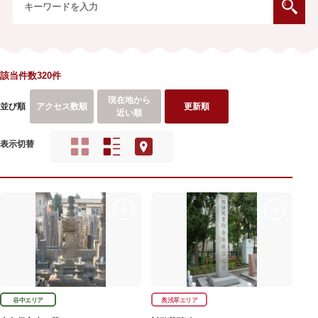
該当件数320件
現在地から
並び順
アクセス数順
更新順
近い順
表示切替
谷中エリア
奥浅草エリア