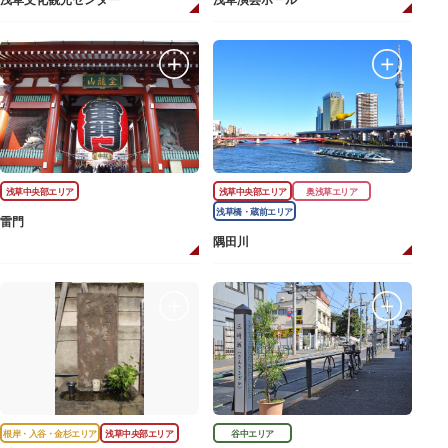
浅草文化観光センター
浅草演芸ホール
浅草中央部エリア
浅草中央部エリア
奥浅草エリア
浅草橋・蔵前エリア
雷門
隅田川
根岸・入谷・金杉エリア
浅草中央部エリア
谷中エリア