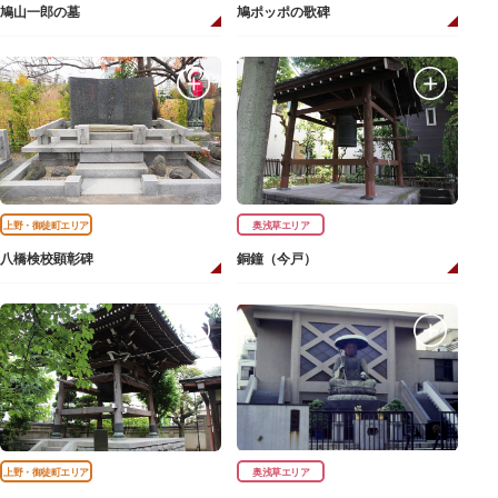
鳩山一郎の墓
鳩ポッポの歌碑
上野・御徒町エリア
奥浅草エリア
八橋検校顕彰碑
銅鐘（今戸）
上野・御徒町エリア
奥浅草エリア