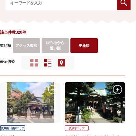
該当件数320件
現在地から
並び順
アクセス数順
更新順
近い順
表示切替
浅草橋・蔵前エリア
奥浅草エリア