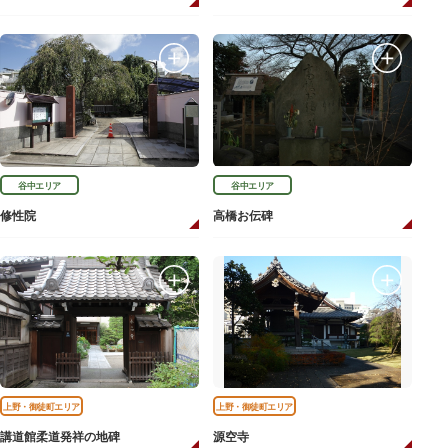
谷中エリア
谷中エリア
修性院
高橋お伝碑
上野・御徒町エリア
上野・御徒町エリア
講道館柔道発祥の地碑
源空寺