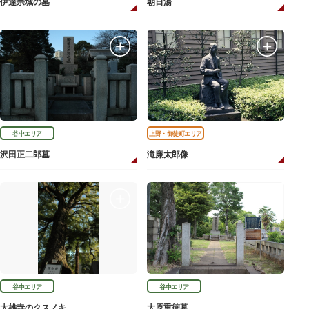
伊達宗城の墓
朝日湯
谷中エリア
上野・御徒町エリア
沢田正二郎墓
滝廉太郎像
谷中エリア
谷中エリア
大雄寺のクスノキ
大原重徳墓