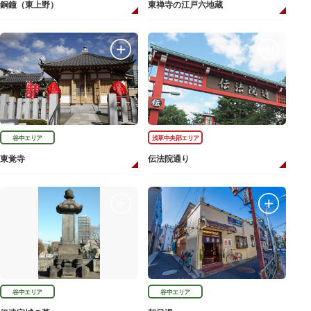
銅鐘（東上野）
東禅寺の江戸六地蔵
谷中エリア
浅草中央部エリア
東覚寺
伝法院通り
谷中エリア
谷中エリア