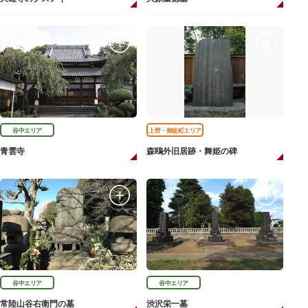
谷中エリア
上野・御徒町エリア
青雲寺
森鴎外旧居跡・舞姫の碑
谷中エリア
谷中エリア
常陸山谷右衛門の墓
渋沢栄一墓