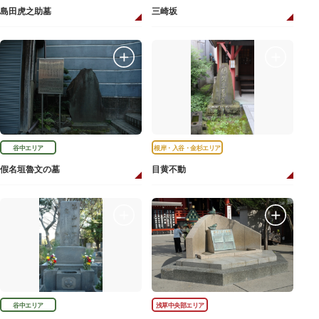
島田虎之助墓
三崎坂
谷中エリア
根岸・入谷・金杉エリア
假名垣魯文の墓
目黄不動
谷中エリア
浅草中央部エリア