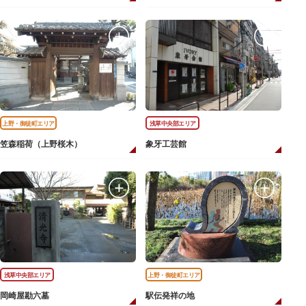
上野・御徒町エリア
浅草中央部エリア
笠森稲荷（上野桜木）
象牙工芸館
浅草中央部エリア
上野・御徒町エリア
岡崎屋勘六墓
駅伝発祥の地