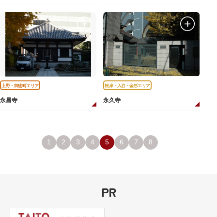
上野・御徒町エリア
根岸・入谷・金杉エリア
永昌寺
永久寺
1
2
3
4
5
6
7
8
PR