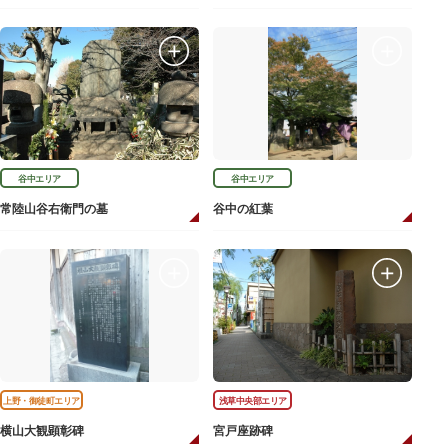
谷中エリア
谷中エリア
常陸山谷右衛門の墓
谷中の紅葉
上野・御徒町エリア
浅草中央部エリア
横山大観顕彰碑
宮戸座跡碑