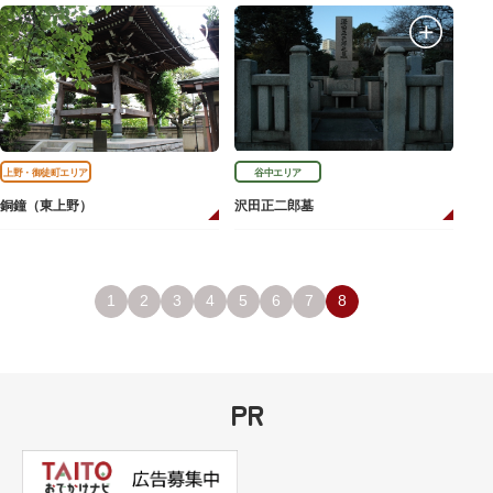
上野・御徒町エリア
谷中エリア
銅鐘（東上野）
沢田正二郎墓
1
2
3
4
5
6
7
8
PR