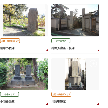
上野・御徒町エリア
谷中エリア
蓮華の歌碑
狩野芳崖墓・板碑
谷中エリア
上野・御徒町エリア
小花作助墓
川路聖謨墓