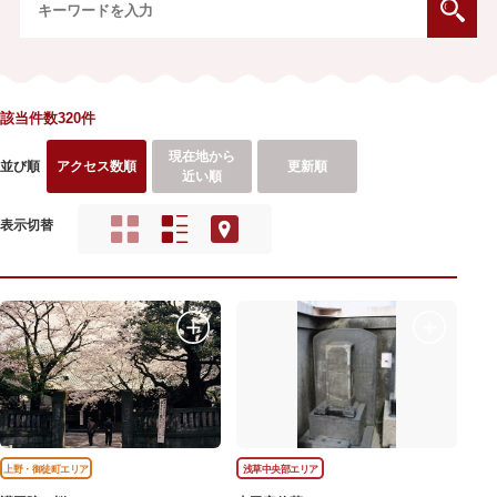
該当件数320件
現在地から
並び順
アクセス数順
更新順
近い順
表示切替
上野・御徒町エリア
浅草中央部エリア