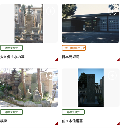
谷中エリア
上野・御徒町エリア
大久保主水の墓
日本芸術院
谷中エリア
谷中エリア
板碑
佐々木信綱墓