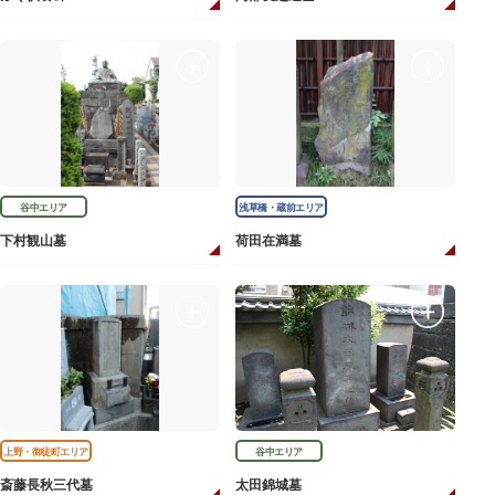
谷中エリア
浅草橋・蔵前エリア
下村観山墓
荷田在満墓
上野・御徒町エリア
谷中エリア
斎藤長秋三代墓
太田錦城墓