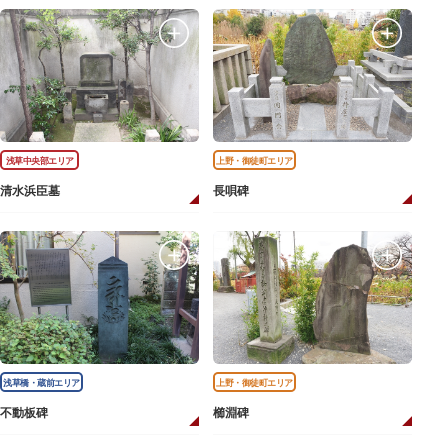
浅草中央部エリア
上野・御徒町エリア
清水浜臣墓
長唄碑
浅草橋・蔵前エリア
上野・御徒町エリア
不動板碑
櫛淵碑