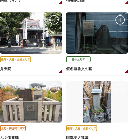
銅鐘（今戸）
福地桜痴墓
根岸・入谷・金杉エリア
谷中エリア
弁天院
假名垣魯文の墓
上野・御徒町エリア
根岸・入谷・金杉エリア
ふぐ供養碑
阿部友之進墓