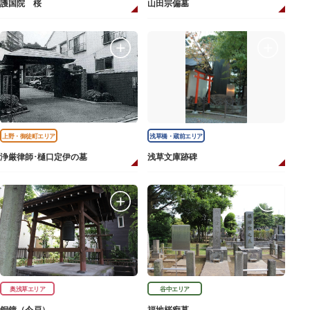
護国院 桜
山田宗偏墓
上野・御徒町エリア
浅草橋・蔵前エリア
浄厳律師･樋口定伊の墓
浅草文庫跡碑
奥浅草エリア
谷中エリア