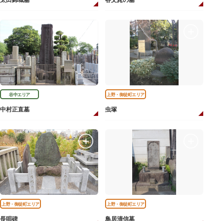
太田錦城墓
谷文晁の墓
谷中エリア
上野・御徒町エリア
中村正直墓
虫塚
上野・御徒町エリア
上野・御徒町エリア
長唄碑
鳥居清信墓