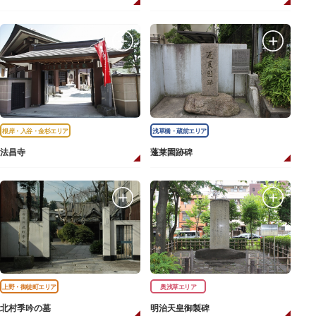
根岸・入谷・金杉エリア
浅草橋・蔵前エリア
法昌寺
蓬莱園跡碑
上野・御徒町エリア
奥浅草エリア
北村季吟の墓
明治天皇御製碑