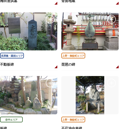
梅田雲浜墓
背面地蔵
浅草橋・蔵前エリア
上野・御徒町エリア
不動板碑
琵琶の碑
谷中エリア
上野・御徒町エリア
板碑
不忍池由来碑