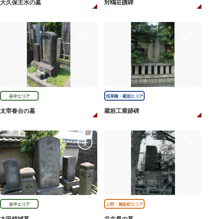
大久保主水の墓
対鴎荘蹟碑
谷中エリア
浅草橋・蔵前エリア
太宰春台の墓
蔵前工業跡碑
谷中エリア
上野・御徒町エリア