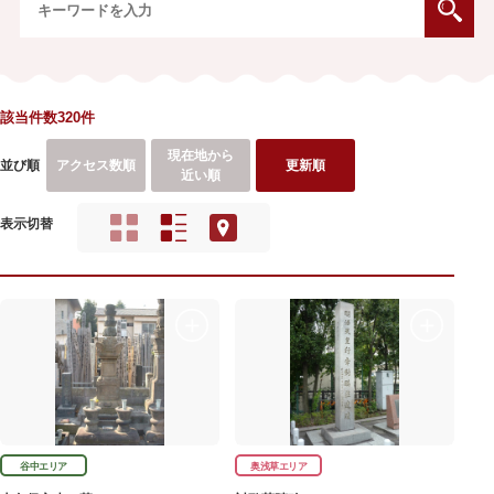
該当件数320件
現在地から
並び順
アクセス数順
更新順
近い順
表示切替
谷中エリア
奥浅草エリア