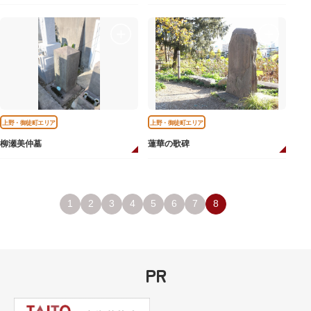
上野・御徒町エリア
上野・御徒町エリア
柳瀬美仲墓
蓮華の歌碑
1
2
3
4
5
6
7
8
PR