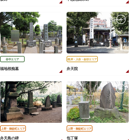
谷中エリア
根岸・入谷・金杉エリア
福地桜痴墓
弁天院
上野・御徒町エリア
上野・御徒町エリア
弁天島の碑
包丁塚