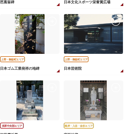
芭蕉翁碑
日本文化スポーツ栄誉賞広場
上野・御徒町エリア
上野・御徒町エリア
日本ゴム工業発祥の地碑
日本芸術院
浅草中央部エリア
根岸・入谷・金杉エリア