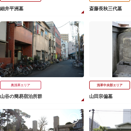
細井平洲墓
斎藤長秋三代墓
奥浅草エリア
浅草中央部エリア
山谷の簡易宿泊所群
山田宗偏墓