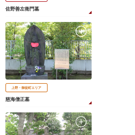
佐野善左衛門墓
上野・御徒町エリア
慈海僧正墓