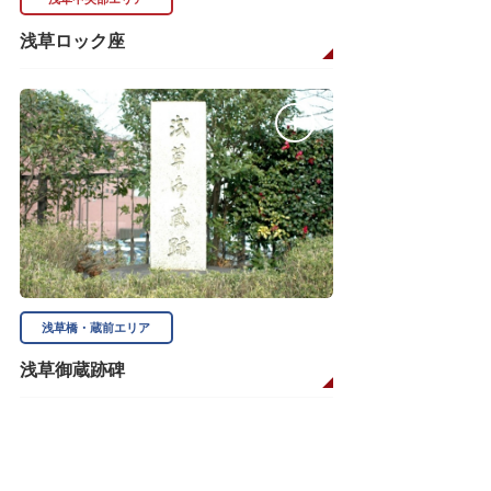
浅草ロック座
浅草橋・蔵前エリア
浅草御蔵跡碑