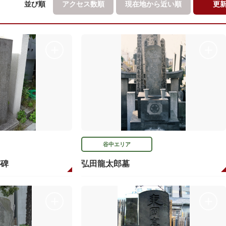
並び順
アクセス数順
現在地から
近い順
更
谷中エリア
跡碑
弘田龍太郎墓