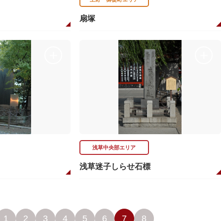
扇塚
浅草中央部エリア
浅草迷子しらせ石標
1
2
3
4
5
6
7
8