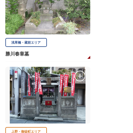
浅草橋・蔵前エリア
勝川春章墓
上野・御徒町エリア