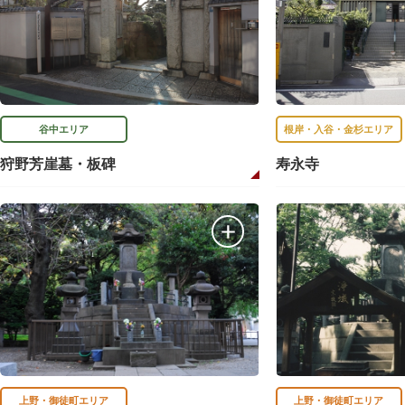
谷中エリア
根岸・入谷・金杉エリア
狩野芳崖墓・板碑
寿永寺
上野・御徒町エリア
上野・御徒町エリア