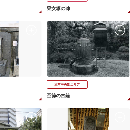
采女塚の碑
浅草中央部エリア
至徳の古鐘