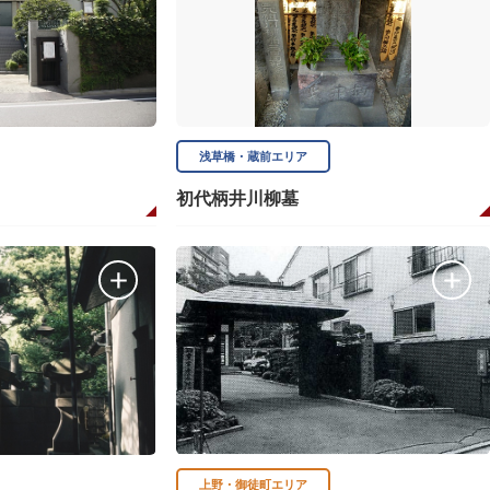
浅草橋・蔵前エリア
初代柄井川柳墓
上野・御徒町エリア