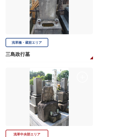
浅草橋・蔵前エリア
三島政行墓
浅草中央部エリア