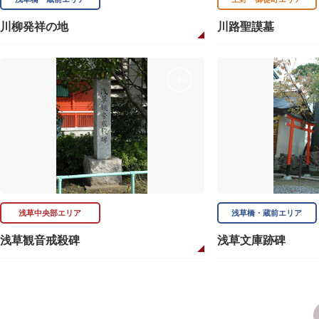
川柳発祥の地
川路聖謨墓
浅草中央部エリア
浅草橋・蔵前エリア
浅草観音戒殺碑
浅草文庫跡碑