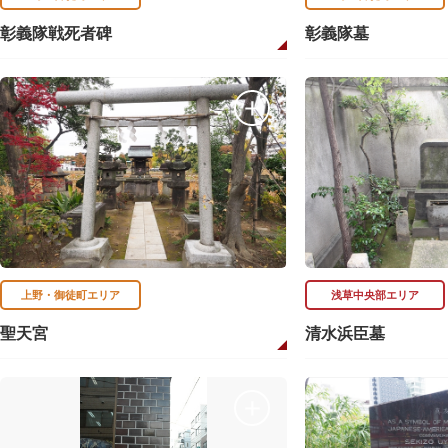
彰義隊戦死者碑
彰義隊墓
上野・御徒町エリア
浅草中央部エリア
聖天宮
清水浜臣墓