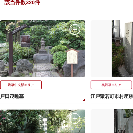
該当件数320件
浅草中央部エリア
奥浅草エリア
戸田茂睡墓
江戸猿若町市村座