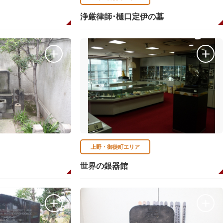
浄厳律師･樋口定伊の墓
上野・御徒町エリア
世界の銀器館