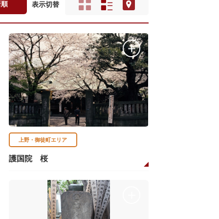
新順
表示切替
上野・御徒町エリア
護国院 桜