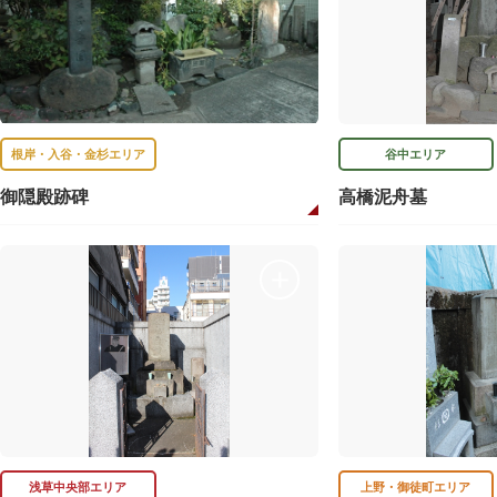
根岸・入谷・金杉エリア
谷中エリア
御隠殿跡碑
高橋泥舟墓
浅草中央部エリア
上野・御徒町エリア