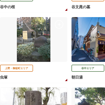
谷中の桜
谷文晁の墓
上野・御徒町エリア
谷中エリア
虫塚
朝日湯