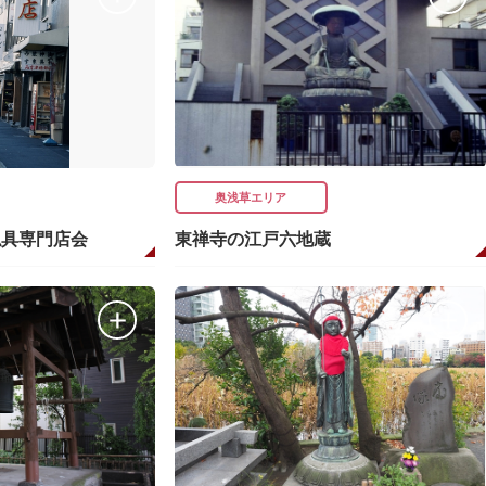
奥浅草エリア
仏具専門店会
東禅寺の江戸六地蔵