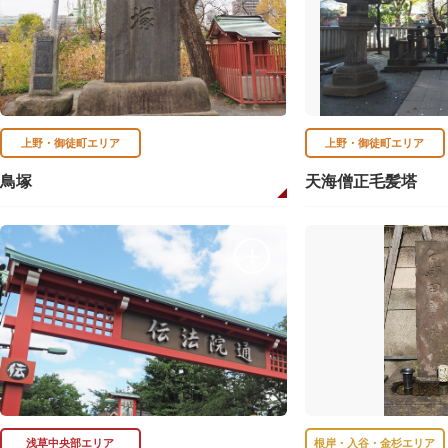
上野・御徒町エリア
上野・御徒町エリア
鳥塚
天海僧正毛髪塔
浅草中央部エリア
根岸・入谷・金杉エリア