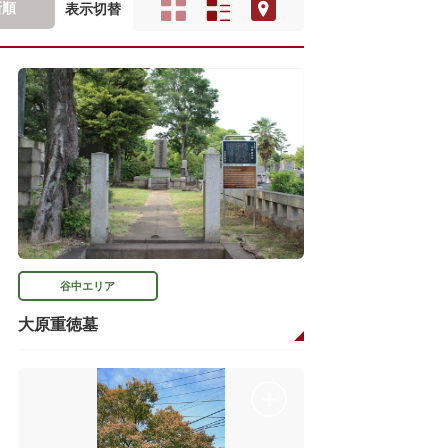
新順
表示切替
谷中エリア
大原重徳墓