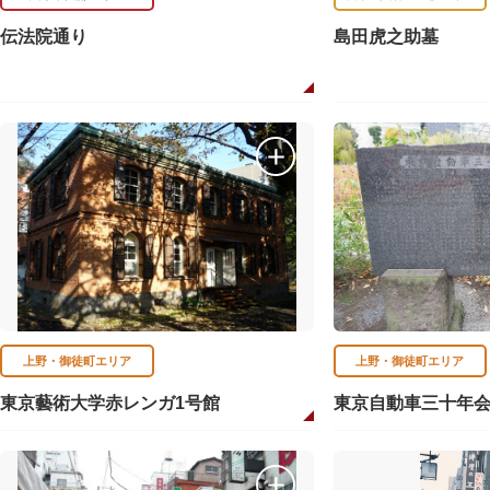
伝法院通り
島田虎之助墓
上野・御徒町エリア
上野・御徒町エリア
東京藝術大学赤レンガ1号館
東京自動車三十年