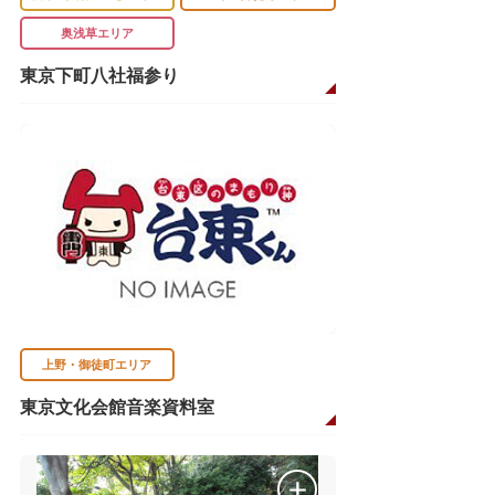
奥浅草エリア
東京下町八社福参り
上野・御徒町エリア
東京文化会館音楽資料室