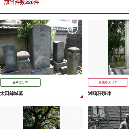
該当件数320件
谷中エリア
奥浅草エリア
太田錦城墓
対鴎荘蹟碑