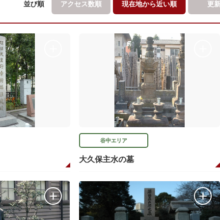
並び順
アクセス数順
現在地から
近い順
更
谷中エリア
大久保主水の墓