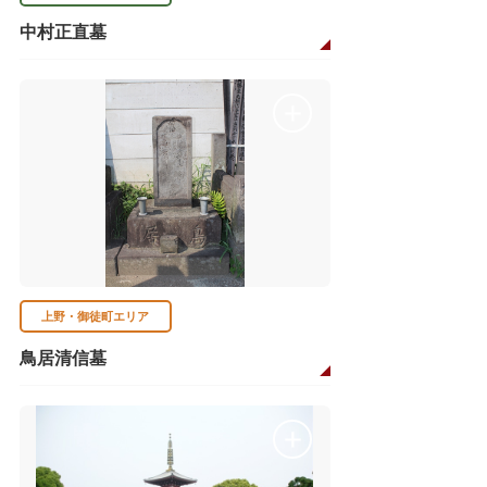
中村正直墓
上野・御徒町エリア
鳥居清信墓