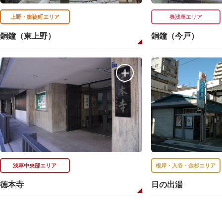
上野・御徒町エリア
奥浅草エリア
銅鐘（東上野）
銅鐘（今戸）
浅草中央部エリア
根岸・入谷・金杉エリア
徳本寺
日の出湯