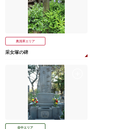
奥浅草エリア
采女塚の碑
谷中エリア