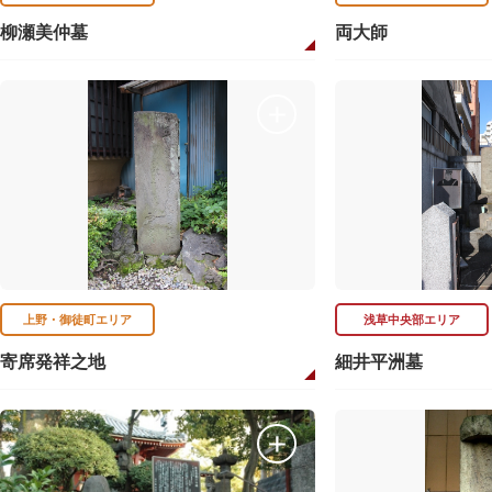
柳瀬美仲墓
両大師
上野・御徒町エリア
浅草中央部エリア
寄席発祥之地
細井平洲墓