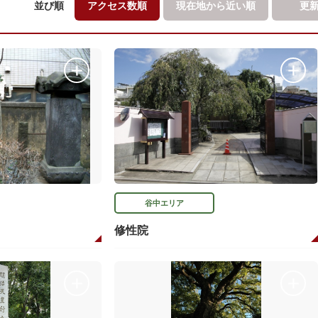
並び順
アクセス数順
現在地から
近い順
更
谷中エリア
修性院