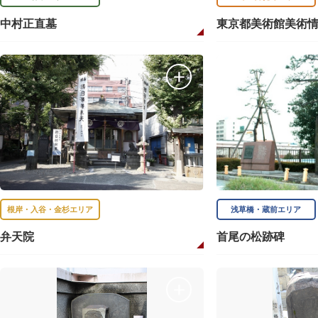
中村正直墓
東京都美術館美術
根岸・入谷・金杉エリア
浅草橋・蔵前エリア
弁天院
首尾の松跡碑