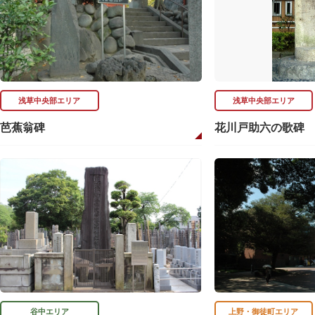
浅草中央部エリア
浅草中央部エリア
芭蕉翁碑
花川戸助六の歌碑
谷中エリア
上野・御徒町エリア