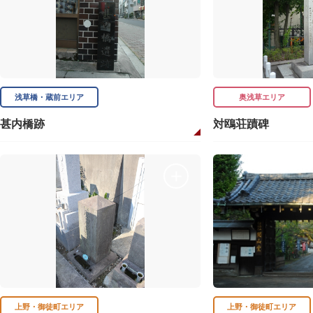
浅草橋・蔵前エリア
奥浅草エリア
甚内橋跡
対鴎荘蹟碑
上野・御徒町エリア
上野・御徒町エリア