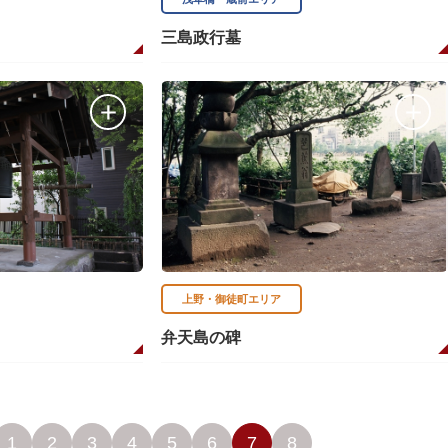
三島政行墓
上野・御徒町エリア
弁天島の碑
1
2
3
4
5
6
7
8