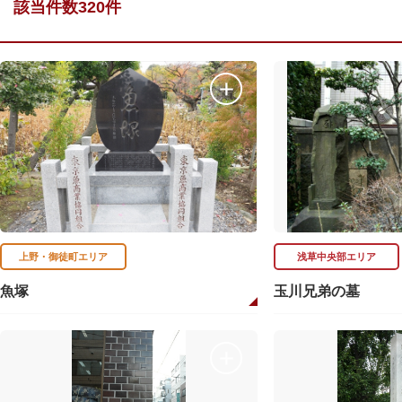
該当件数320件
上野・御徒町エリア
浅草中央部エリア
魚塚
玉川兄弟の墓