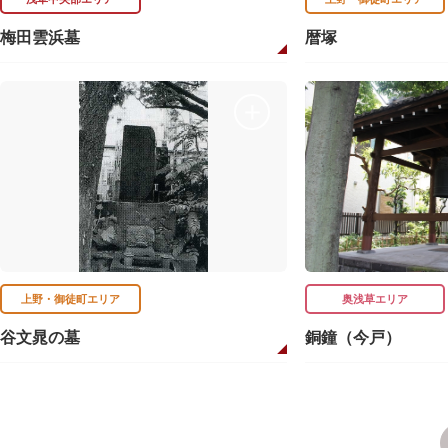
梅田雲浜墓
暦塚
上野・御徒町エリア
奥浅草エリア
谷文晁の墓
銅鐘（今戸）