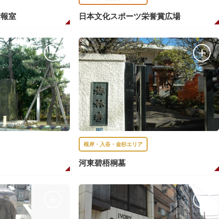
情報室
日本文化スポーツ栄誉賞広場
根岸・入谷・金杉エリア
河東碧梧桐墓