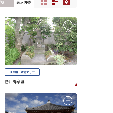
新順
表示切替
浅草橋・蔵前エリア
勝川春章墓