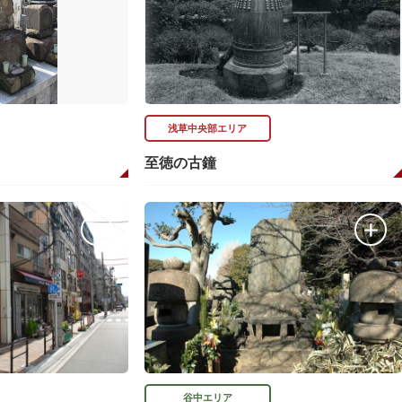
浅草中央部エリア
至徳の古鐘
谷中エリア