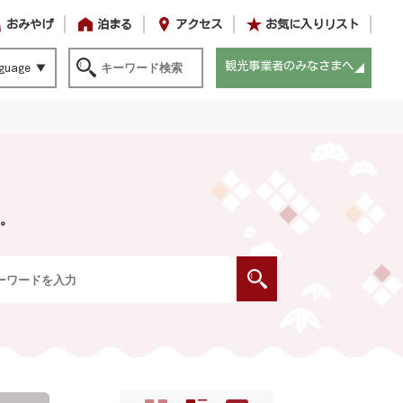
おみやげ
泊まる
アクセス
お気に入りリスト
観光事業者のみなさまへ
guage
。