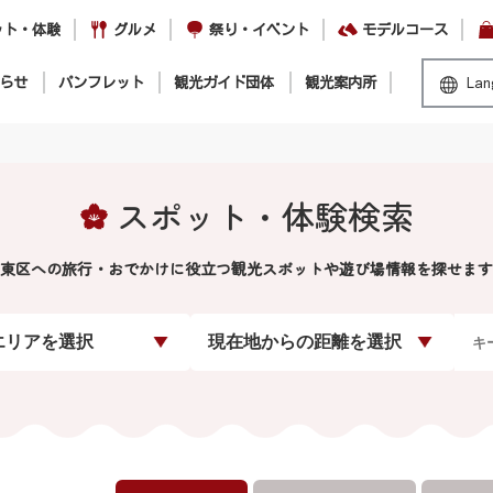
ット・体験
グルメ
祭り・イベント
モデルコース
らせ
パンフレット
観光ガイド団体
観光案内所
Lan
スポット・体験検索
東区への旅行・おでかけに役立つ観光スポットや遊び場情報を探せます
エリアを選択
現在地からの距離を選択