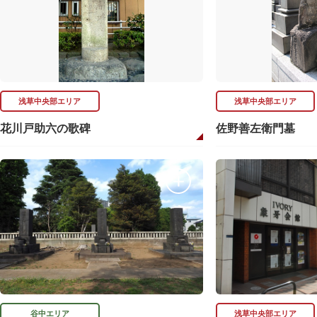
浅草中央部エリア
浅草中央部エリア
花川戸助六の歌碑
佐野善左衛門墓
谷中エリア
浅草中央部エリア