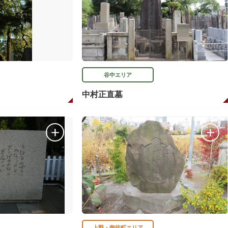
谷中エリア
中村正直墓
上野・御徒町エリア