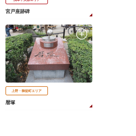
宮戸座跡碑
上野・御徒町エリア
暦塚