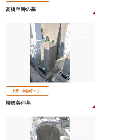
高橋至時の墓
上野・御徒町エリア
柳瀬美仲墓