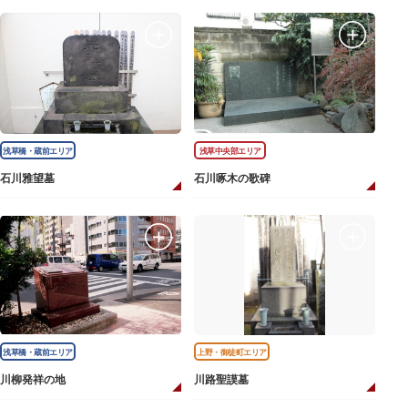
浅草橋・蔵前エリア
浅草中央部エリア
石川雅望墓
石川啄木の歌碑
浅草橋・蔵前エリア
上野・御徒町エリア
川柳発祥の地
川路聖謨墓