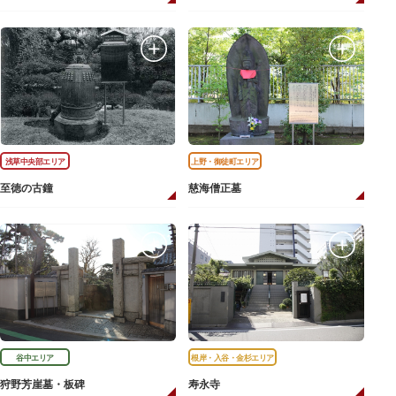
浅草中央部エリア
上野・御徒町エリア
至徳の古鐘
慈海僧正墓
谷中エリア
根岸・入谷・金杉エリア
狩野芳崖墓・板碑
寿永寺