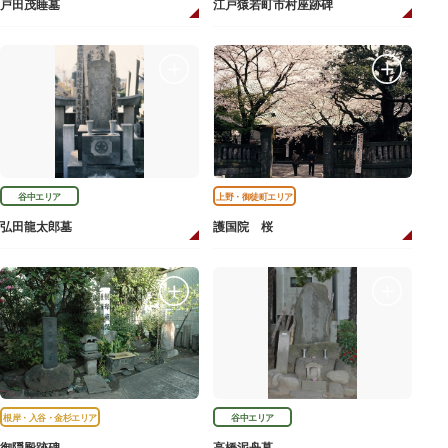
戸田茂睡墓
江戸猿若町市村座跡碑
谷中エリア
上野・御徒町エリア
弘田龍太郎墓
護国院 桜
根岸・入谷・金杉エリア
谷中エリア