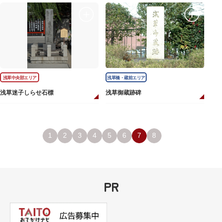
浅草中央部エリア
浅草橋・蔵前エリア
浅草迷子しらせ石標
浅草御蔵跡碑
1
2
3
4
5
6
7
8
PR