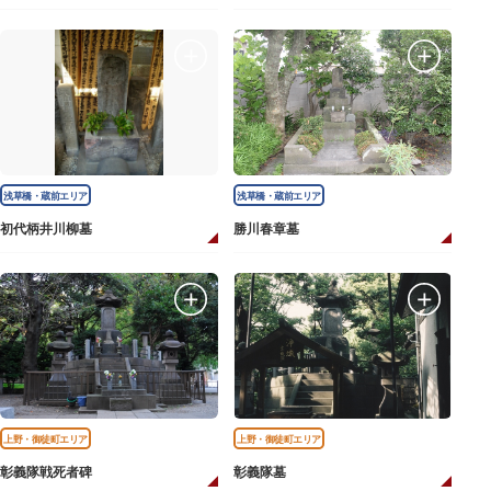
浅草橋・蔵前エリア
浅草橋・蔵前エリア
初代柄井川柳墓
勝川春章墓
上野・御徒町エリア
上野・御徒町エリア
彰義隊戦死者碑
彰義隊墓