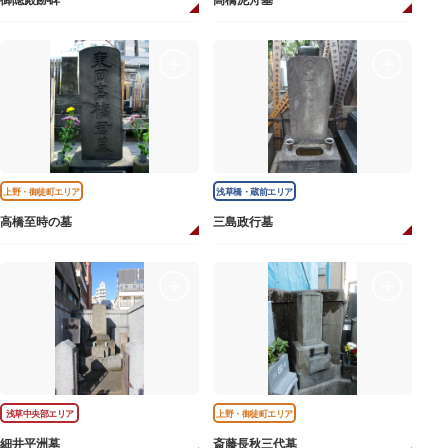
御隠殿跡碑
高橋泥舟墓
上野・御徒町エリア
浅草橋・蔵前エリア
高橋至時の墓
三島政行墓
浅草中央部エリア
上野・御徒町エリア
細井平洲墓
斎藤長秋三代墓