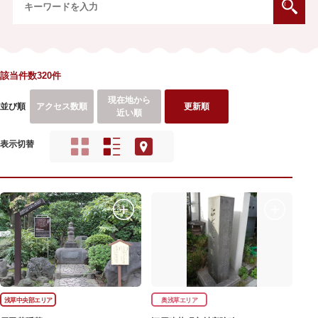
該当件数320件
現在地から
並び順
アクセス数順
更新順
近い順
表示切替
浅草中央部エリア
奥浅草エリア