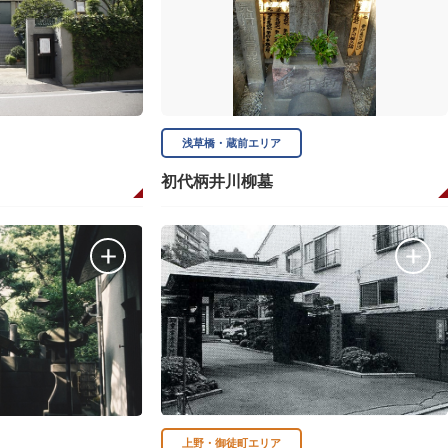
浅草橋・蔵前エリア
初代柄井川柳墓
上野・御徒町エリア