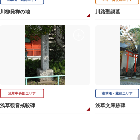
川柳発祥の地
川路聖謨墓
浅草中央部エリア
浅草橋・蔵前エリア
浅草観音戒殺碑
浅草文庫跡碑