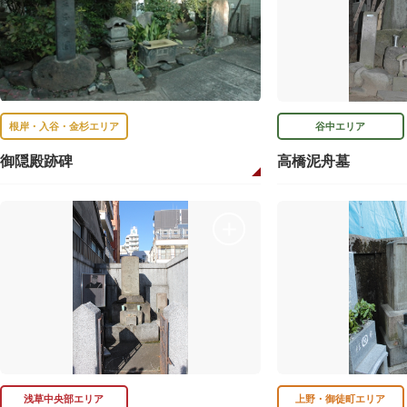
根岸・入谷・金杉エリア
谷中エリア
御隠殿跡碑
高橋泥舟墓
浅草中央部エリア
上野・御徒町エリア