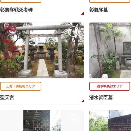
彰義隊戦死者碑
彰義隊墓
上野・御徒町エリア
浅草中央部エリア
聖天宮
清水浜臣墓