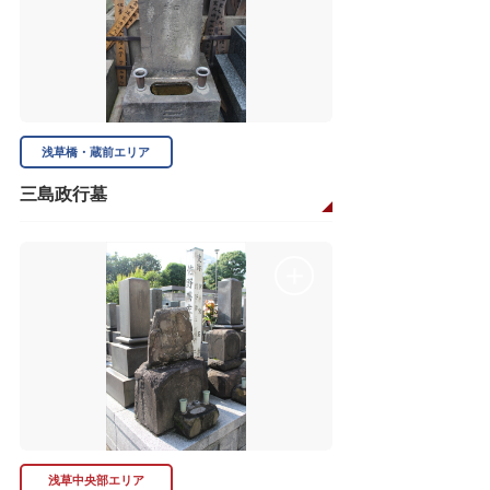
浅草橋・蔵前エリア
三島政行墓
浅草中央部エリア