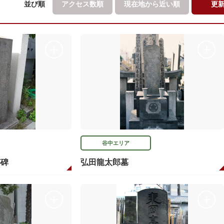
並び順
アクセス数順
現在地から
近い順
更
谷中エリア
跡碑
弘田龍太郎墓