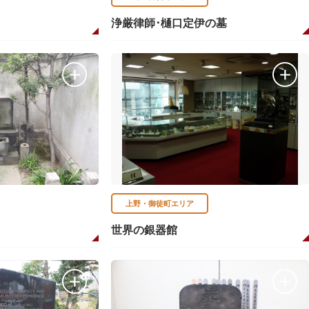
浄厳律師･樋口定伊の墓
上野・御徒町エリア
世界の銀器館