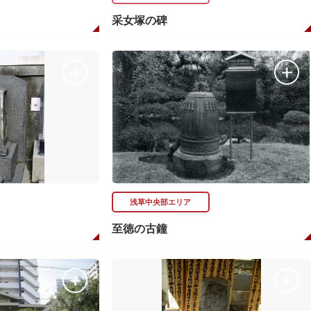
采女塚の碑
浅草中央部エリア
至徳の古鐘