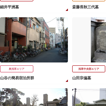
細井平洲墓
斎藤長秋三代墓
奥浅草エリア
浅草中央部エリア
山谷の簡易宿泊所群
山田宗偏墓