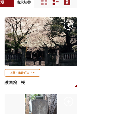
新順
表示切替
上野・御徒町エリア
護国院 桜