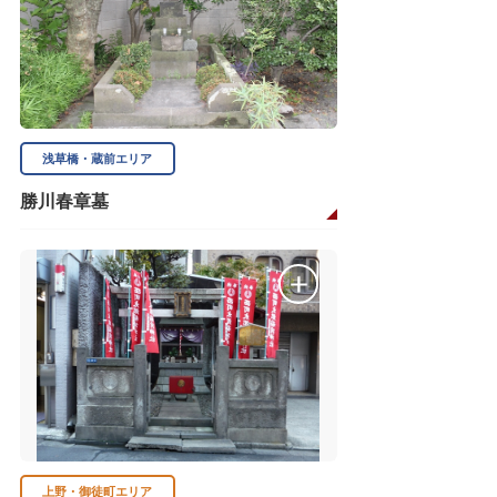
浅草橋・蔵前エリア
勝川春章墓
上野・御徒町エリア