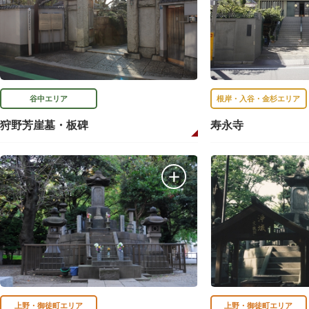
谷中エリア
根岸・入谷・金杉エリア
狩野芳崖墓・板碑
寿永寺
上野・御徒町エリア
上野・御徒町エリア