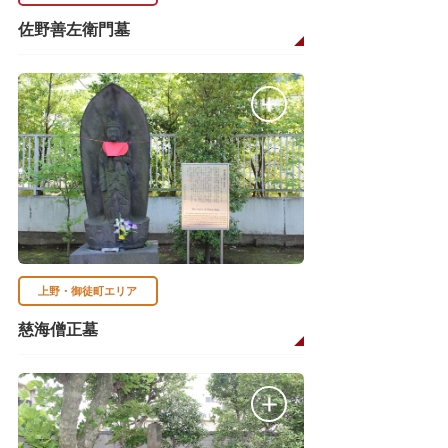
佐野善左衛門墓
上野・御徒町エリア
慈海僧正墓