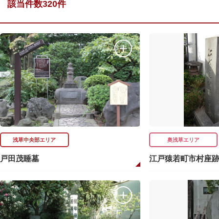
該当件数320件
浅草中央部エリア
奥浅草エリア
戸田茂睡墓
江戸猿若町市村座