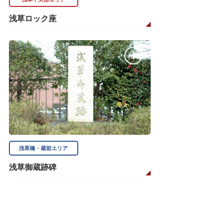
浅草ロック座
浅草橋・蔵前エリア
浅草御蔵跡碑