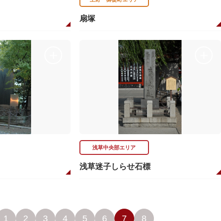
扇塚
浅草中央部エリア
浅草迷子しらせ石標
1
2
3
4
5
6
7
8