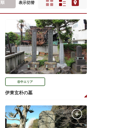
新順
表示切替
谷中エリア
伊東玄朴の墓