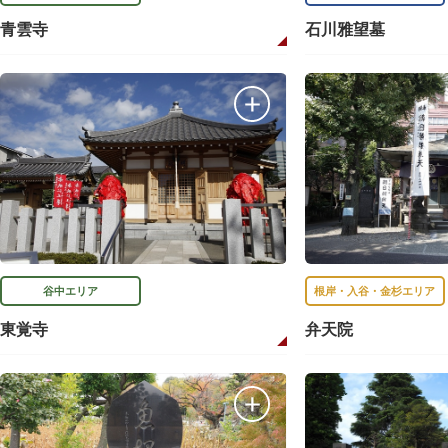
青雲寺
石川雅望墓
谷中エリア
根岸・入谷・金杉エリア
東覚寺
弁天院