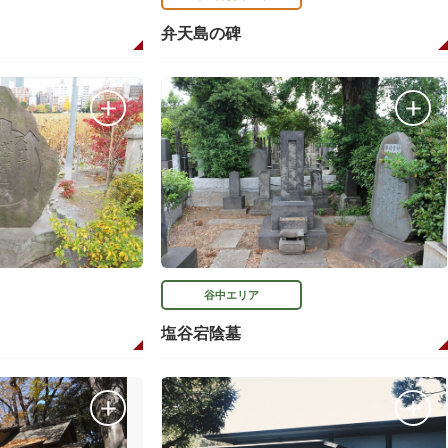
弁天島の碑
谷中エリア
塩谷宕陰墓