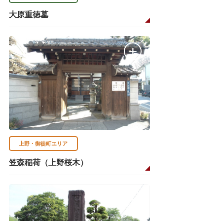
大原重徳墓
上野・御徒町エリア
笠森稲荷（上野桜木）