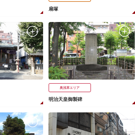
扇塚
奥浅草エリア
明治天皇御製碑