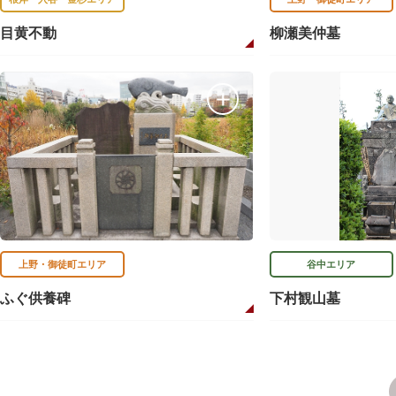
目黄不動
柳瀬美仲墓
上野・御徒町エリア
谷中エリア
ふぐ供養碑
下村観山墓