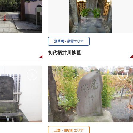
浅草橋・蔵前エリア
初代柄井川柳墓
上野・御徒町エリア