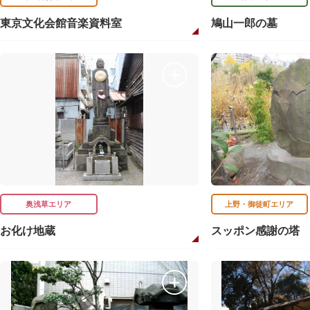
東京文化会館音楽資料室
鳩山一郎の墓
奥浅草エリア
上野・御徒町エリア
お化け地蔵
スッポン感謝の塔