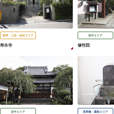
根岸・入谷・金杉エリア
谷中エリア
寿永寺
修性院
谷中エリア
浅草橋・蔵前エリア