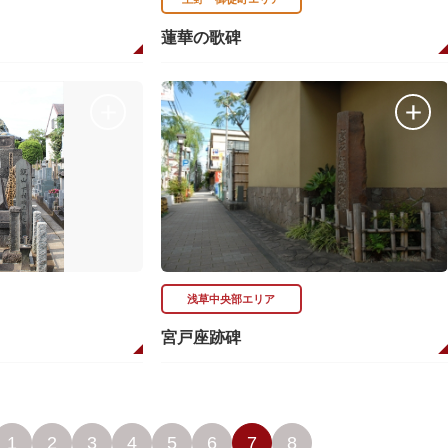
蓮華の歌碑
浅草中央部エリア
宮戸座跡碑
1
2
3
4
5
6
7
8