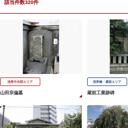
該当件数320件
浅草中央部エリア
浅草橋・蔵前エリア
山田宗偏墓
蔵前工業跡碑