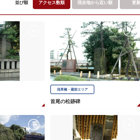
並び順
アクセス数順
現在地から
近い順
更
浅草橋・蔵前エリア
首尾の松跡碑