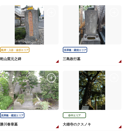
根岸・入谷・金杉エリア
浅草橋・蔵前エリア
乾山窯元之碑
三島政行墓
浅草橋・蔵前エリア
谷中エリア
勝川春章墓
大雄寺のクスノキ