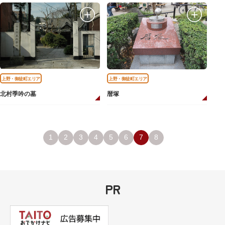
上野・御徒町エリア
上野・御徒町エリア
北村季吟の墓
暦塚
1
2
3
4
5
6
7
8
PR