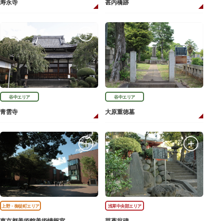
寿永寺
甚内橋跡
谷中エリア
谷中エリア
青雲寺
大原重徳墓
上野・御徒町エリア
浅草中央部エリア