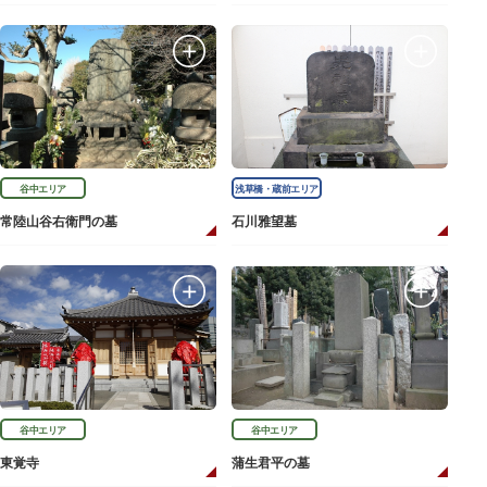
谷中エリア
浅草橋・蔵前エリア
常陸山谷右衛門の墓
石川雅望墓
谷中エリア
谷中エリア
東覚寺
蒲生君平の墓