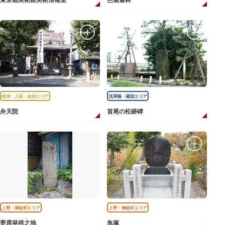
東京都美術館美術情報室
芭蕉翁碑
根岸・入谷・金杉エリア
浅草橋・蔵前エリア
弁天院
首尾の松跡碑
上野・御徒町エリア
上野・御徒町エリア
寄席発祥之地
魚塚