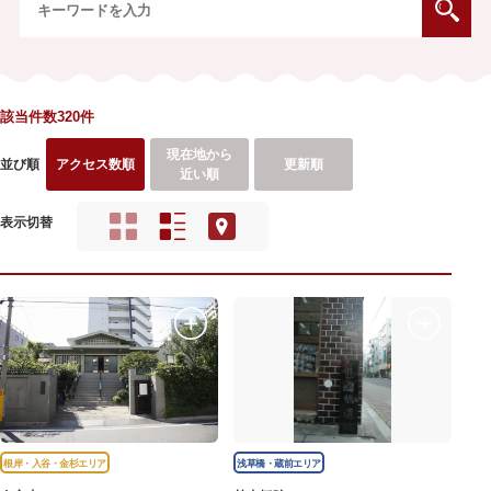
該当件数320件
現在地から
並び順
アクセス数順
更新順
近い順
表示切替
根岸・入谷・金杉エリア
浅草橋・蔵前エリア