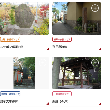
上野・御徒町エリア
浅草中央部エリア
スッポン感謝の塔
宮戸座跡碑
浅草橋・蔵前エリア
奥浅草エリア
浅草文庫跡碑
銅鐘（今戸）