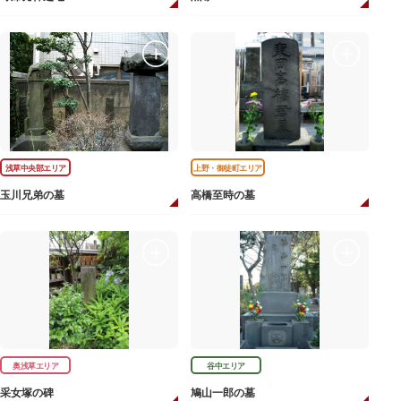
浅草中央部エリア
上野・御徒町エリア
玉川兄弟の墓
高橋至時の墓
奥浅草エリア
谷中エリア
采女塚の碑
鳩山一郎の墓