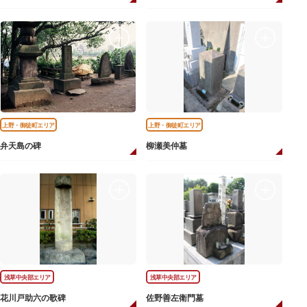
上野・御徒町エリア
上野・御徒町エリア
弁天島の碑
柳瀬美仲墓
浅草中央部エリア
浅草中央部エリア
花川戸助六の歌碑
佐野善左衛門墓