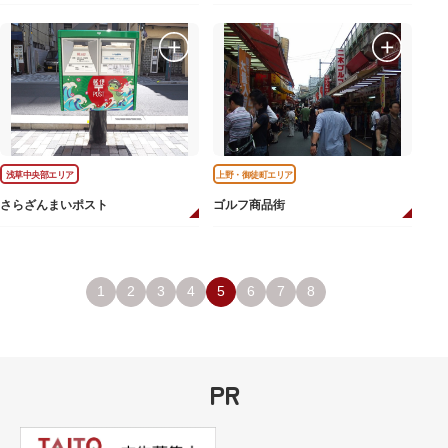
浅草中央部エリア
上野・御徒町エリア
さらざんまいポスト
ゴルフ商品街
1
2
3
4
5
6
7
8
PR