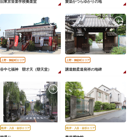
旧東京音楽学校奏楽堂
愛染かつらゆかりの地
上野・御徒町エリア
上野・御徒町エリア
谷中七福神 辯才天（辯天堂）
講道館柔道発祥の地碑
根岸・入谷・金杉エリア
根岸・入谷・金杉エリア