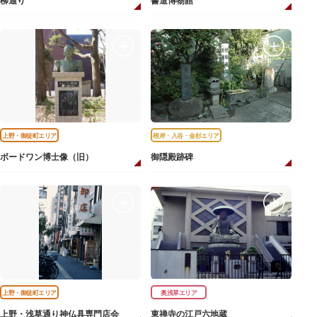
柳通り
書道博物館
上野・御徒町エリア
根岸・入谷・金杉エリア
ボードワン博士像（旧）
御隠殿跡碑
上野・御徒町エリア
奥浅草エリア
上野・浅草通り神仏具専門店会
東禅寺の江戸六地蔵