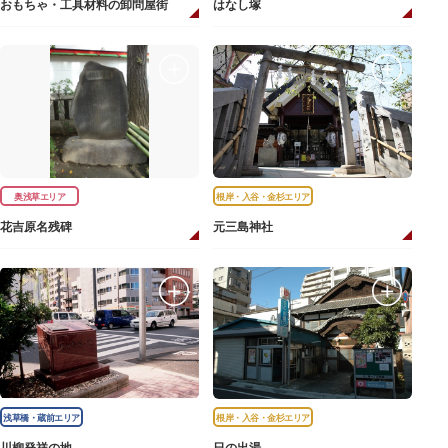
おもちゃ・工具材料の卸問屋街
はなし塚
奥浅草エリア
根岸・入谷・金杉エリア
花吉原名残碑
元三島神社
浅草橋・蔵前エリア
根岸・入谷・金杉エリア