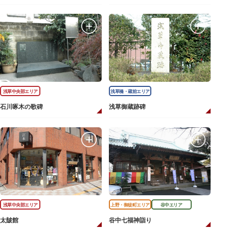
浅草中央部エリア
浅草橋・蔵前エリア
石川啄木の歌碑
浅草御蔵跡碑
浅草中央部エリア
上野・御徒町エリア
谷中エリア
太皷館
谷中七福神詣り