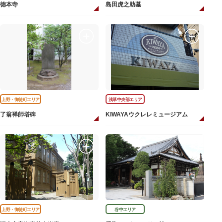
徳本寺
島田虎之助墓
上野・御徒町エリア
浅草中央部エリア
了翁禅師塔碑
KIWAYAウクレレミュージアム
上野・御徒町エリア
谷中エリア