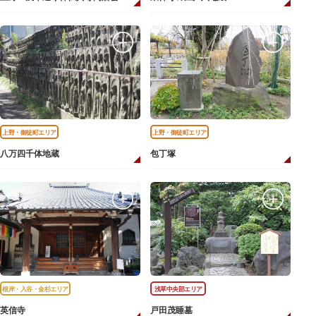
上野・御徒町エリア
上野・御徒町エリア
八万四千体地蔵
包丁塚
根岸・入谷・金杉エリア
浅草中央部エリア
英信寺
戸田茂睡墓