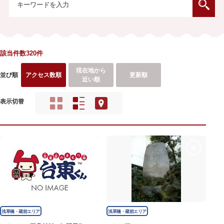
該当件数320件
現在地から
並び順
アクセス数順
更新順
近い順
表示切替
浅草橋・蔵前エリア
浅草橋・蔵前エリア