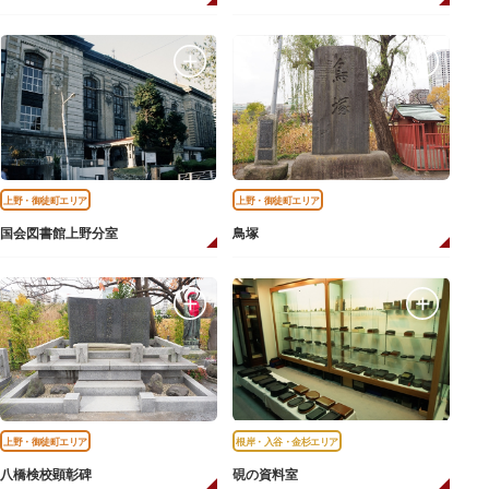
上野・御徒町エリア
上野・御徒町エリア
国会図書館上野分室
鳥塚
上野・御徒町エリア
根岸・入谷・金杉エリア
八橋検校顕彰碑
硯の資料室