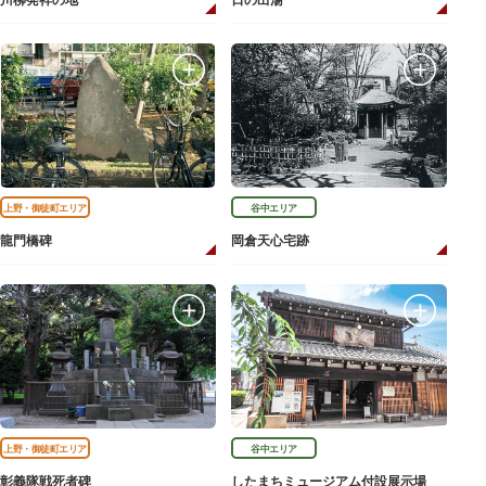
川柳発祥の地
日の出湯
上野・御徒町エリア
谷中エリア
龍門橋碑
岡倉天心宅跡
上野・御徒町エリア
谷中エリア
彰義隊戦死者碑
したまちミュージアム付設展示場