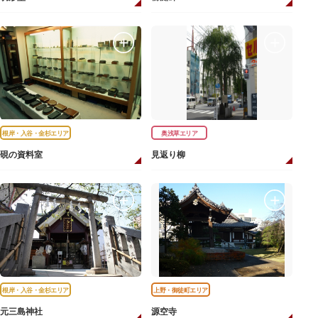
根岸・入谷・金杉エリア
奥浅草エリア
硯の資料室
見返り柳
根岸・入谷・金杉エリア
上野・御徒町エリア
元三島神社
源空寺