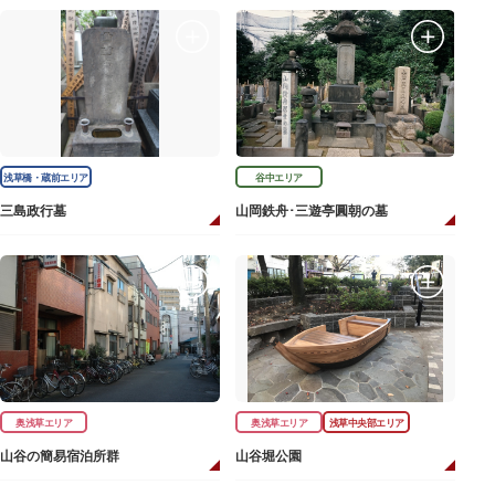
浅草橋・蔵前エリア
谷中エリア
三島政行墓
山岡鉄舟･三遊亭圓朝の墓
奥浅草エリア
奥浅草エリア
浅草中央部エリア
山谷の簡易宿泊所群
山谷堀公園