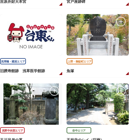
吉原弁財天本宮
宮戸座跡碑
浅草橋・蔵前エリア
上野・御徒町エリア
旧躋寿館跡 浅草医学館跡
魚塚
浅草中央部エリア
谷中エリア