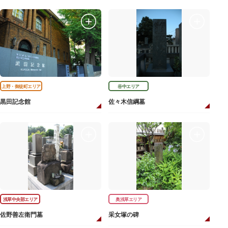
上野・御徒町エリア
谷中エリア
黒田記念館
佐々木信綱墓
浅草中央部エリア
奥浅草エリア
佐野善左衛門墓
采女塚の碑