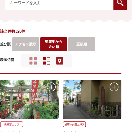
該当件数320件
現在地から
並び順
アクセス数順
更新順
近い順
表示切替
奥浅草エリア
浅草中央部エリア