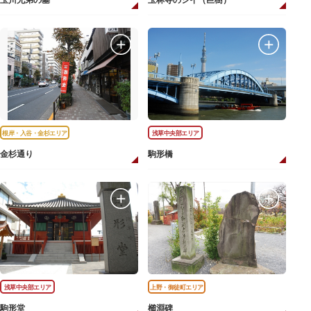
玉川兄弟の墓
玉林寺のシイ（巨樹）
根岸・入谷・金杉エリア
浅草中央部エリア
金杉通り
駒形橋
浅草中央部エリア
上野・御徒町エリア
駒形堂
櫛淵碑