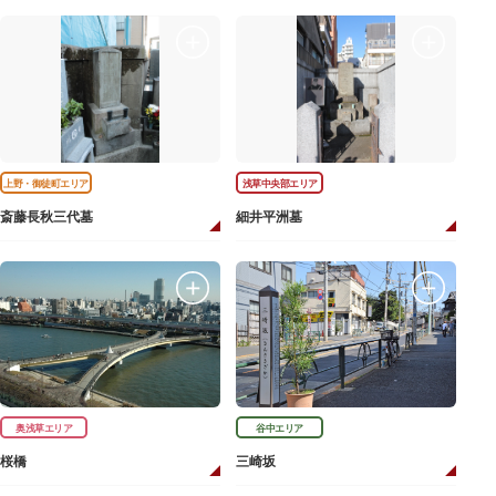
上野・御徒町エリア
浅草中央部エリア
斎藤長秋三代墓
細井平洲墓
奥浅草エリア
谷中エリア
桜橋
三崎坂