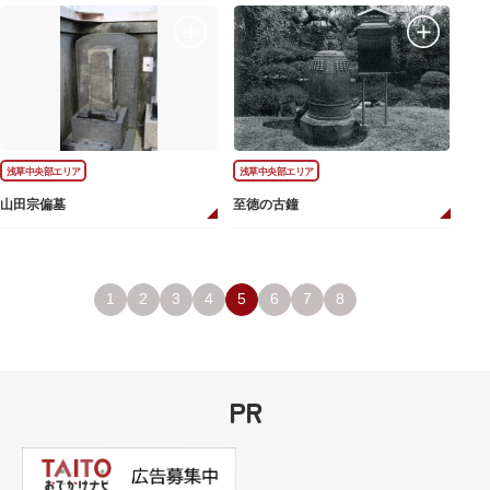
浅草中央部エリア
浅草中央部エリア
山田宗偏墓
至徳の古鐘
1
2
3
4
5
6
7
8
PR