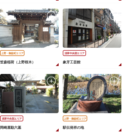
上野・御徒町エリア
浅草中央部エリア
笠森稲荷（上野桜木）
象牙工芸館
浅草中央部エリア
上野・御徒町エリア
岡崎屋勘六墓
駅伝発祥の地