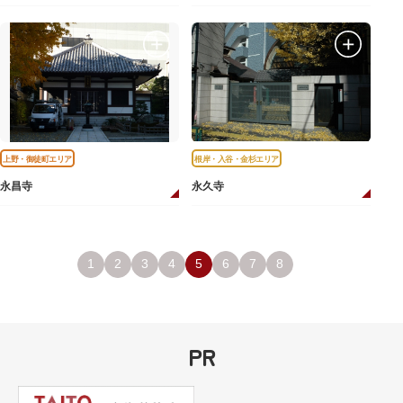
上野・御徒町エリア
根岸・入谷・金杉エリア
永昌寺
永久寺
1
2
3
4
5
6
7
8
PR