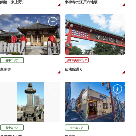
銅鐘（東上野）
東禅寺の江戸六地蔵
谷中エリア
浅草中央部エリア
東覚寺
伝法院通り
谷中エリア
谷中エリア