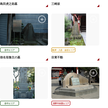
島田虎之助墓
三崎坂
谷中エリア
根岸・入谷・金杉エリア
假名垣魯文の墓
目黄不動
谷中エリア
浅草中央部エリア