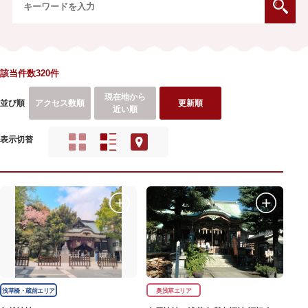
該当件数320件
現在地から
並び順
アクセス数順
更新順
近い順
表示切替
浅草橋・蔵前エリア
奥浅草エリア