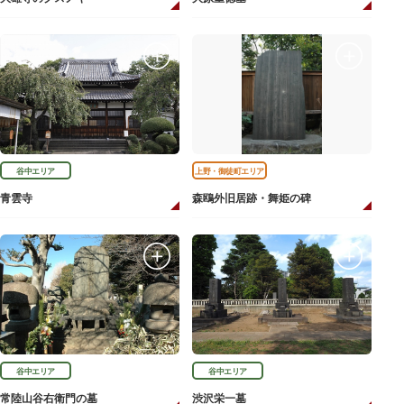
谷中エリア
上野・御徒町エリア
青雲寺
森鴎外旧居跡・舞姫の碑
谷中エリア
谷中エリア
常陸山谷右衛門の墓
渋沢栄一墓