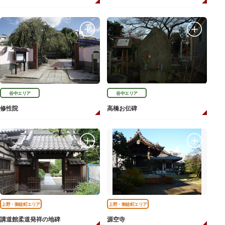
谷中エリア
谷中エリア
修性院
高橋お伝碑
上野・御徒町エリア
上野・御徒町エリア
講道館柔道発祥の地碑
源空寺