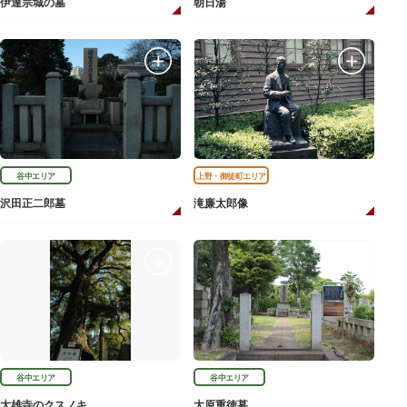
伊達宗城の墓
朝日湯
谷中エリア
上野・御徒町エリア
沢田正二郎墓
滝廉太郎像
谷中エリア
谷中エリア
大雄寺のクスノキ
大原重徳墓