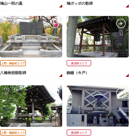
鳩山一郎の墓
鳩ポッポの歌碑
上野・御徒町エリア
奥浅草エリア
八橋検校顕彰碑
銅鐘（今戸）
上野・御徒町エリア
奥浅草エリア