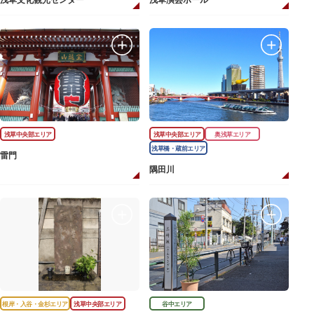
浅草文化観光センター
浅草演芸ホール
浅草中央部エリア
浅草中央部エリア
奥浅草エリア
浅草橋・蔵前エリア
雷門
隅田川
根岸・入谷・金杉エリア
浅草中央部エリア
谷中エリア