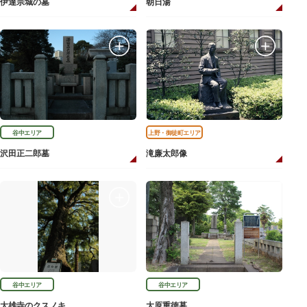
伊達宗城の墓
朝日湯
谷中エリア
上野・御徒町エリア
沢田正二郎墓
滝廉太郎像
谷中エリア
谷中エリア
大雄寺のクスノキ
大原重徳墓