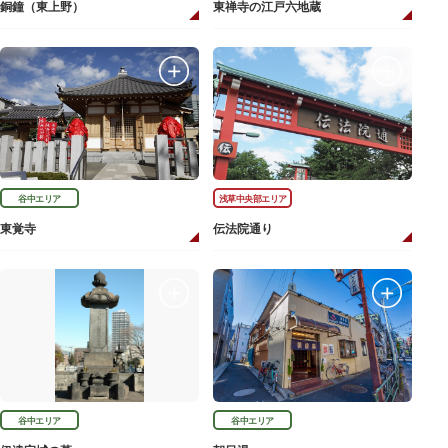
銅鐘（東上野）
東禅寺の江戸六地蔵
谷中エリア
浅草中央部エリア
東覚寺
伝法院通り
谷中エリア
谷中エリア