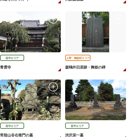
谷中エリア
上野・御徒町エリア
青雲寺
森鴎外旧居跡・舞姫の碑
谷中エリア
谷中エリア
常陸山谷右衛門の墓
渋沢栄一墓