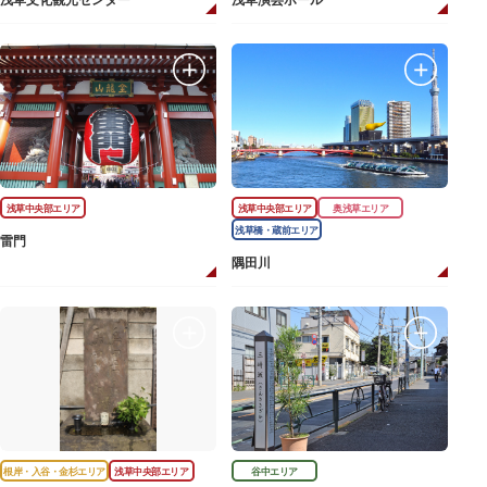
浅草文化観光センター
浅草演芸ホール
浅草中央部エリア
浅草中央部エリア
奥浅草エリア
浅草橋・蔵前エリア
雷門
隅田川
根岸・入谷・金杉エリア
浅草中央部エリア
谷中エリア