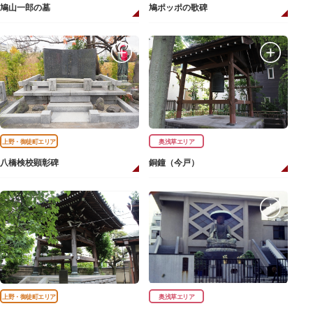
鳩山一郎の墓
鳩ポッポの歌碑
上野・御徒町エリア
奥浅草エリア
八橋検校顕彰碑
銅鐘（今戸）
上野・御徒町エリア
奥浅草エリア