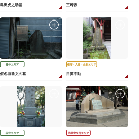
島田虎之助墓
三崎坂
谷中エリア
根岸・入谷・金杉エリア
假名垣魯文の墓
目黄不動
谷中エリア
浅草中央部エリア