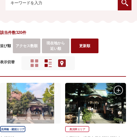
該当件数320件
現在地から
並び順
アクセス数順
更新順
近い順
表示切替
浅草橋・蔵前エリア
奥浅草エリア