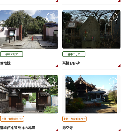
谷中エリア
谷中エリア
修性院
高橋お伝碑
上野・御徒町エリア
上野・御徒町エリア
講道館柔道発祥の地碑
源空寺