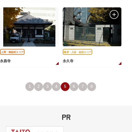
上野・御徒町エリア
根岸・入谷・金杉エリア
永昌寺
永久寺
1
2
3
4
5
6
7
8
PR