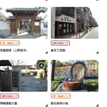
上野・御徒町エリア
浅草中央部エリア
笠森稲荷（上野桜木）
象牙工芸館
浅草中央部エリア
上野・御徒町エリア
岡崎屋勘六墓
駅伝発祥の地