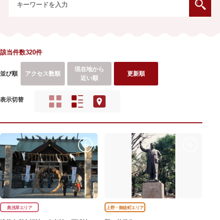
該当件数320件
現在地から
並び順
アクセス数順
更新順
近い順
表示切替
奥浅草エリア
上野・御徒町エリア