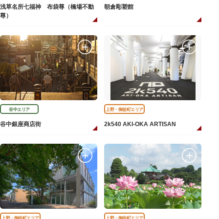
浅草名所七福神 布袋尊（橋場不動
朝倉彫塑館
尊）
谷中エリア
上野・御徒町エリア
谷中銀座商店街
2k540 AKI-OKA ARTISAN
上野・御徒町エリア
上野・御徒町エリア