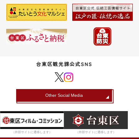
台東区観光課公式SNS
Other Social Media
（外部サイトに遷移します）
（外部サイトに遷移します）