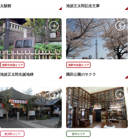
太皷館
池波正太郎記念文庫
浅草中央部エリア
浅草中央部エリア
池波正太郎生誕地碑
隅田公園のサクラ
奥浅草エリア
谷中エリア