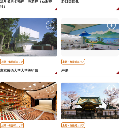
浅草名所七福神 寿老神（石浜神
野口英世像
社）
上野・御徒町エリア
上野・御徒町エリア
東京藝術大学大学美術館
寿湯
上野・御徒町エリア
上野・御徒町エリア