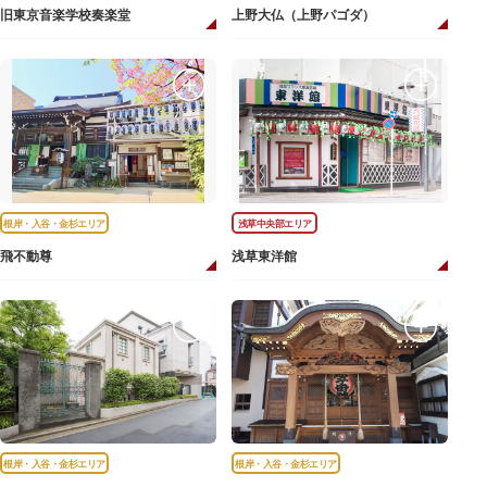
旧東京音楽学校奏楽堂
上野大仏（上野パゴダ）
根岸・入谷・金杉エリア
浅草中央部エリア
飛不動尊
浅草東洋館
根岸・入谷・金杉エリア
根岸・入谷・金杉エリア