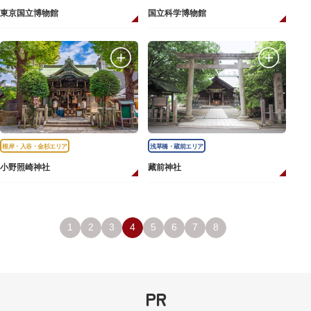
東京国立博物館
国立科学博物館
根岸・入谷・金杉エリア
浅草橋・蔵前エリア
小野照崎神社
藏前神社
1
2
3
4
5
6
7
8
PR