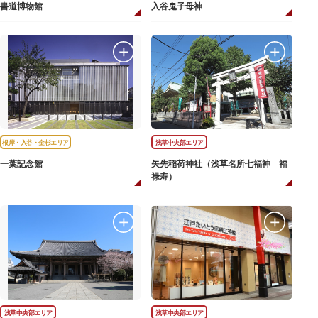
書道博物館
入谷鬼子母神
根岸・入谷・金杉エリア
浅草中央部エリア
一葉記念館
矢先稲荷神社（浅草名所七福神 福
禄寿）
浅草中央部エリア
浅草中央部エリア