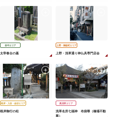
谷中エリア
上野・御徒町エリア
太宰春台の墓
上野・浅草通り神仏具専門店会
根岸・入谷・金杉エリア
奥浅草エリア
根岸御行の松
浅草名所七福神 布袋尊（橋場不動
尊）