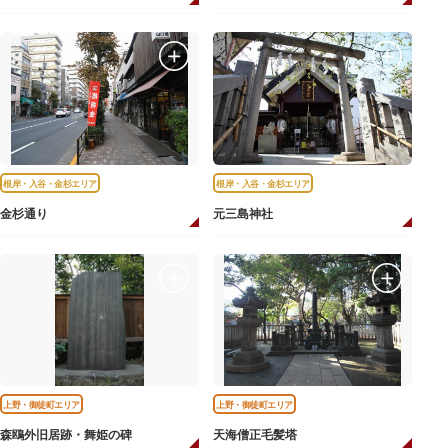
根岸・入谷・金杉エリア
根岸・入谷・金杉エリア
金杉通り
元三島神社
上野・御徒町エリア
上野・御徒町エリア
森鴎外旧居跡・舞姫の碑
天海僧正毛髪塔