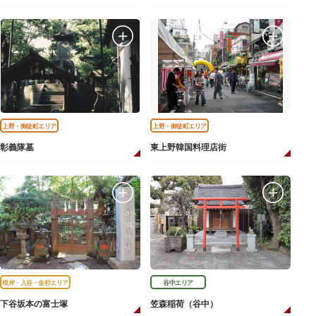
上野・御徒町エリア
上野・御徒町エリア
彰義隊墓
東上野韓国料理店街
根岸・入谷・金杉エリア
谷中エリア
下谷坂本の富士塚
笠森稲荷（谷中）