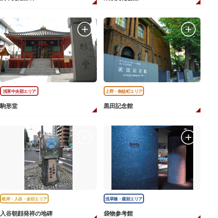
浅草中央部エリア
上野・御徒町エリア
駒形堂
黒田記念館
根岸・入谷・金杉エリア
浅草橋・蔵前エリア
入谷朝顔発祥の地碑
袋物参考館