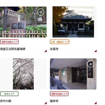
浅草中央部エリア
上野・御徒町エリア
池波正太郎生誕地碑
永昌寺
谷中エリア
浅草中央部エリア
谷中の桜
徳本寺