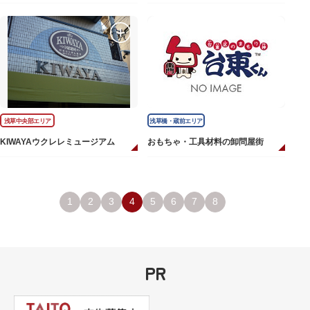
浅草中央部エリア
浅草橋・蔵前エリア
KIWAYAウクレレミュージアム
おもちゃ・工具材料の卸問屋街
1
2
3
4
5
6
7
8
PR