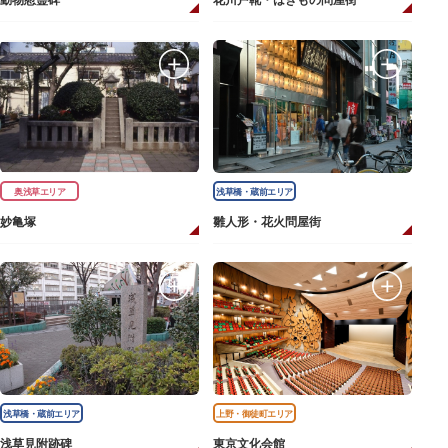
動物慰霊碑
花川戸靴・はきもの問屋街
奥浅草エリア
浅草橋・蔵前エリア
妙亀塚
雛人形・花火問屋街
浅草橋・蔵前エリア
上野・御徒町エリア
浅草見附跡碑
東京文化会館