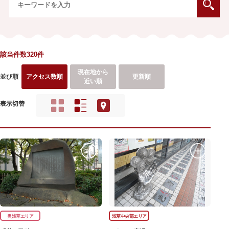
該当件数320件
現在地から
並び順
アクセス数順
更新順
近い順
表示切替
奥浅草エリア
浅草中央部エリア