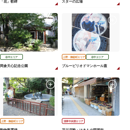
「花」歌碑
スターの広場
谷中エリア
上野・御徒町エリア
谷中エリア
岡倉天心記念公園
ブルーピリオドマンホール蓋
上野・御徒町エリア
浅草中央部エリア