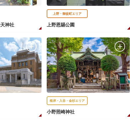
上野・御徒町エリア
條天神社
上野恩賜公園
根岸・入谷・金杉エリア
小野照崎神社