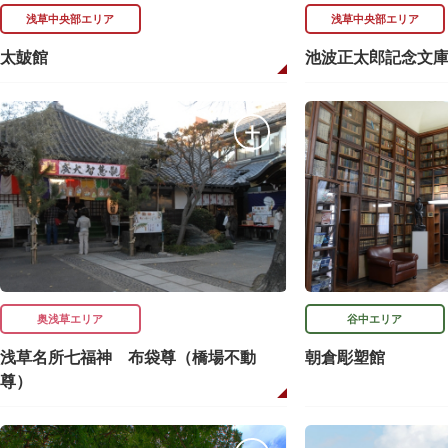
浅草中央部エリア
浅草中央部エリア
太皷館
池波正太郎記念文
奥浅草エリア
谷中エリア
浅草名所七福神 布袋尊（橋場不動
朝倉彫塑館
尊）