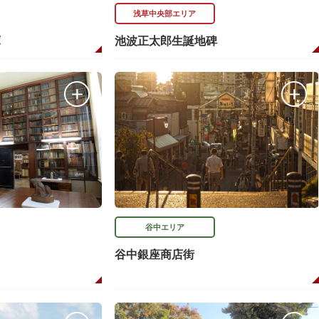
浅草中央部エリア
庫
池波正太郎生誕地碑
谷中エリア
谷中銀座商店街