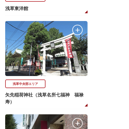
浅草東洋館
浅草中央部エリア
矢先稲荷神社（浅草名所七福神 福禄
寿）