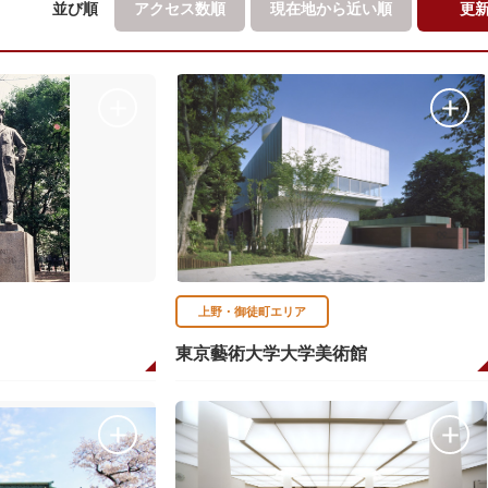
並び順
アクセス数順
現在地から
近い順
更
上野・御徒町エリア
東京藝術大学大学美術館