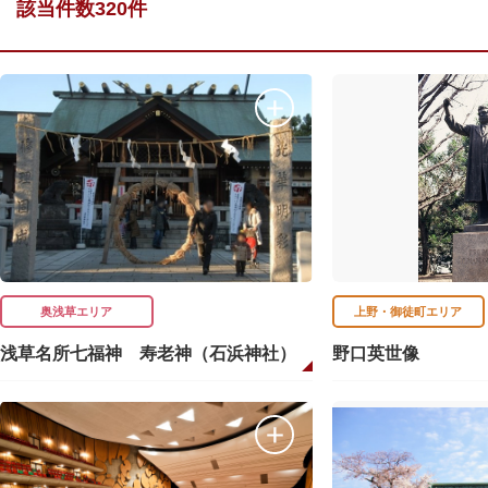
該当件数320件
奥浅草エリア
上野・御徒町エリア
浅草名所七福神 寿老神（石浜神社）
野口英世像