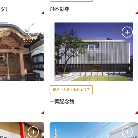
ゴダ）
飛不動尊
根岸・入谷・金杉エリア
一葉記念館