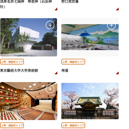
浅草名所七福神 寿老神（石浜神
野口英世像
社）
上野・御徒町エリア
上野・御徒町エリア
東京藝術大学大学美術館
寿湯
上野・御徒町エリア
上野・御徒町エリア