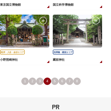
東京国立博物館
国立科学博物館
根岸・入谷・金杉エリア
浅草橋・蔵前エリア
小野照崎神社
藏前神社
1
2
3
4
5
6
7
8
PR