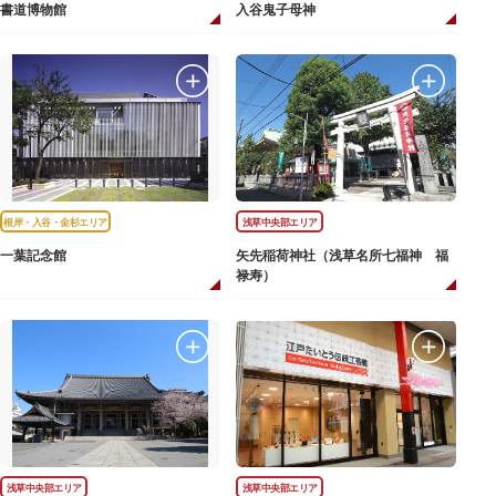
書道博物館
入谷鬼子母神
根岸・入谷・金杉エリア
浅草中央部エリア
一葉記念館
矢先稲荷神社（浅草名所七福神 福
禄寿）
浅草中央部エリア
浅草中央部エリア