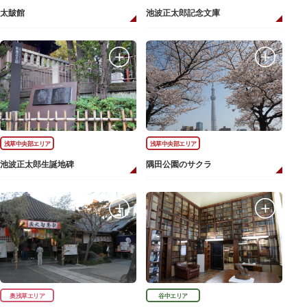
太皷館
池波正太郎記念文庫
浅草中央部エリア
浅草中央部エリア
池波正太郎生誕地碑
隅田公園のサクラ
奥浅草エリア
谷中エリア