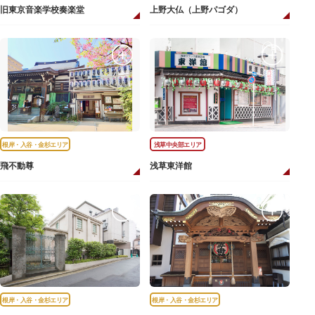
旧東京音楽学校奏楽堂
上野大仏（上野パゴダ）
根岸・入谷・金杉エリア
浅草中央部エリア
飛不動尊
浅草東洋館
根岸・入谷・金杉エリア
根岸・入谷・金杉エリア