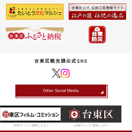
台東区観光課公式SNS
Other Social Media
（外部サイトに遷移します）
（外部サイトに遷移します）