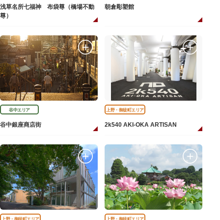
浅草名所七福神 布袋尊（橋場不動
朝倉彫塑館
尊）
谷中エリア
上野・御徒町エリア
谷中銀座商店街
2k540 AKI-OKA ARTISAN
上野・御徒町エリア
上野・御徒町エリア