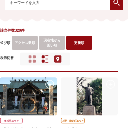
該当件数320件
現在地から
並び順
アクセス数順
更新順
近い順
表示切替
奥浅草エリア
上野・御徒町エリア