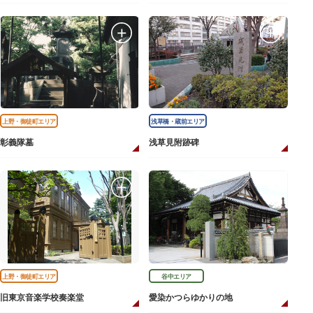
上野・御徒町エリア
浅草橋・蔵前エリア
彰義隊墓
浅草見附跡碑
上野・御徒町エリア
谷中エリア
旧東京音楽学校奏楽堂
愛染かつらゆかりの地