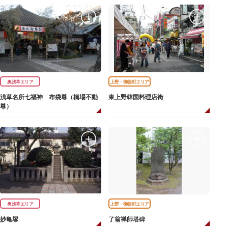
奥浅草エリア
上野・御徒町エリア
浅草名所七福神 布袋尊（橋場不動
東上野韓国料理店街
尊）
奥浅草エリア
上野・御徒町エリア
妙亀塚
了翁禅師塔碑