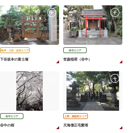
根岸・入谷・金杉エリア
谷中エリア
下谷坂本の富士塚
笠森稲荷（谷中）
谷中エリア
上野・御徒町エリア
谷中の桜
天海僧正毛髪塔