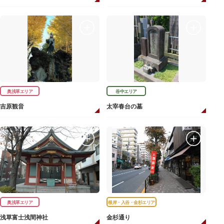
奥浅草エリア
谷中エリア
吉原観音
太宰春台の墓
奥浅草エリア
根岸・入谷・金杉エリア
浅草富士浅間神社
金杉通り