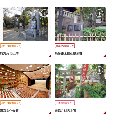
上野・御徒町エリア
浅草中央部エリア
時忘れじの塔
池波正太郎生誕地碑
上野・御徒町エリア
奥浅草エリア
東京文化会館
吉原弁財天本宮