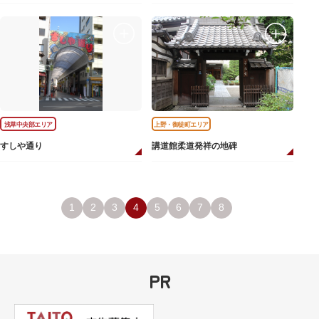
浅草中央部エリア
上野・御徒町エリア
すしや通り
講道館柔道発祥の地碑
1
2
3
4
5
6
7
8
PR