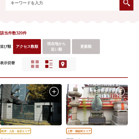
該当件数320件
現在地から
並び順
アクセス数順
更新順
近い順
表示切替
根岸・入谷・金杉エリア
上野・御徒町エリア