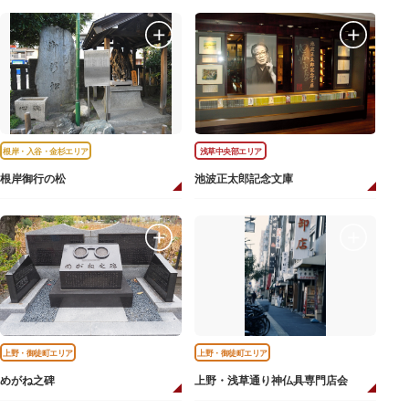
根岸・入谷・金杉エリア
浅草中央部エリア
根岸御行の松
池波正太郎記念文庫
上野・御徒町エリア
上野・御徒町エリア
めがね之碑
上野・浅草通り神仏具専門店会