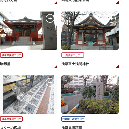
おばけ灯籠
岡倉天心記念公園
浅草中央部エリア
奥浅草エリア
駒形堂
浅草富士浅間神社
浅草中央部エリア
浅草橋・蔵前エリア
スターの広場
浅草見附跡碑