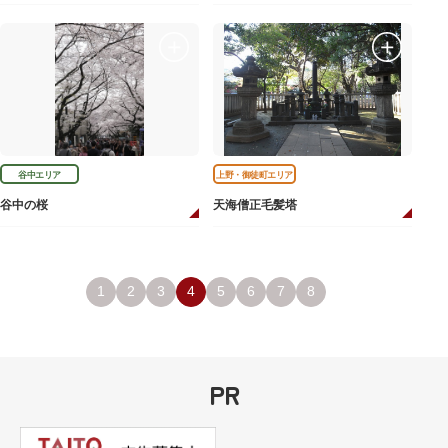
谷中エリア
上野・御徒町エリア
谷中の桜
天海僧正毛髪塔
1
2
3
4
5
6
7
8
PR