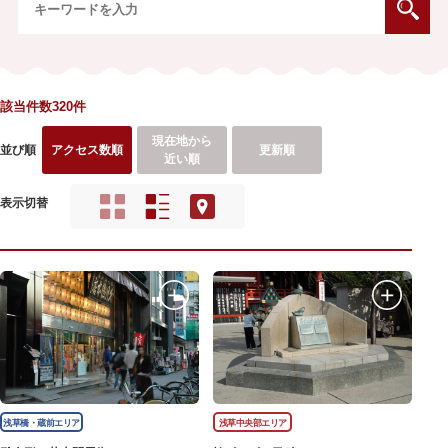
該当件数320件
現在地から
並び順
アクセス数順
更新順
近い順
表示切替
浅草橋・蔵前エリア
浅草中央部エリア