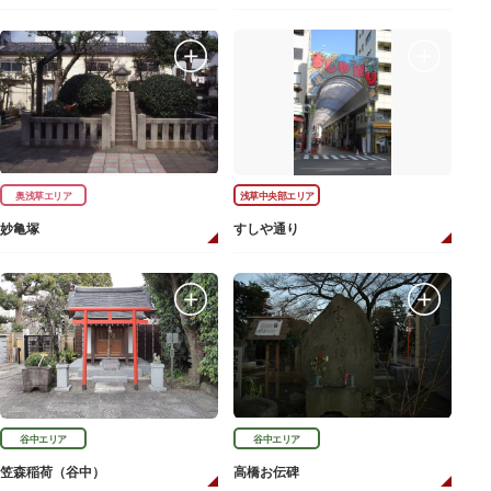
奥浅草エリア
浅草中央部エリア
妙亀塚
すしや通り
谷中エリア
谷中エリア
笠森稲荷（谷中）
高橋お伝碑