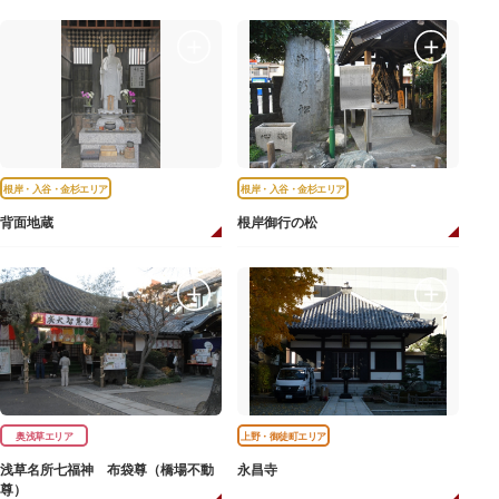
根岸・入谷・金杉エリア
根岸・入谷・金杉エリア
背面地蔵
根岸御行の松
奥浅草エリア
上野・御徒町エリア
浅草名所七福神 布袋尊（橋場不動
永昌寺
尊）