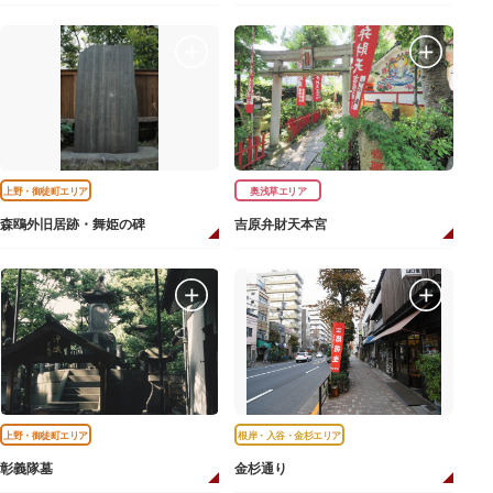
上野・御徒町エリア
奥浅草エリア
森鴎外旧居跡・舞姫の碑
吉原弁財天本宮
上野・御徒町エリア
根岸・入谷・金杉エリア
彰義隊墓
金杉通り