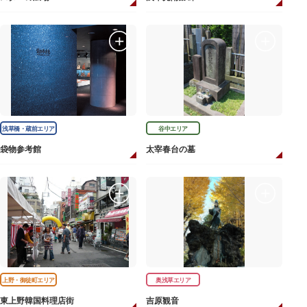
浅草橋・蔵前エリア
谷中エリア
袋物参考館
太宰春台の墓
上野・御徒町エリア
奥浅草エリア
東上野韓国料理店街
吉原観音