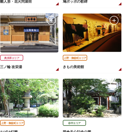
雛人形・花火問屋街
鳩ポッポの歌碑
奥浅草エリア
上野・御徒町エリア
三ノ輪 改栄湯
きもの美術館
上野・御徒町エリア
谷中エリア