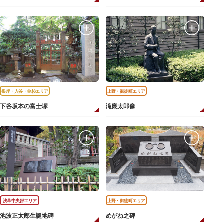
根岸・入谷・金杉エリア
上野・御徒町エリア
下谷坂本の富士塚
滝廉太郎像
浅草中央部エリア
上野・御徒町エリア
池波正太郎生誕地碑
めがね之碑