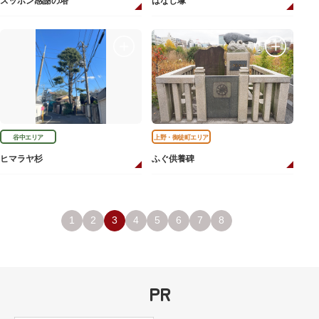
スッポン感謝の塔
はなし塚
谷中エリア
上野・御徒町エリア
ヒマラヤ杉
ふぐ供養碑
1
2
3
4
5
6
7
8
PR