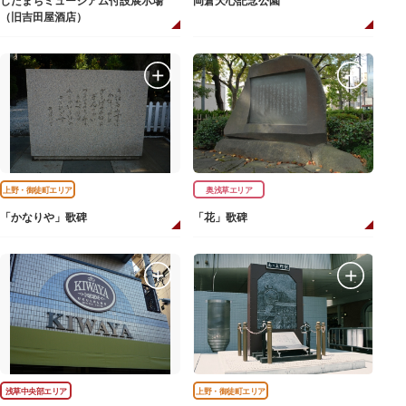
したまちミュージアム付設展示場
岡倉天心記念公園
（旧吉田屋酒店）
上野・御徒町エリア
奥浅草エリア
「かなりや」歌碑
「花」歌碑
浅草中央部エリア
上野・御徒町エリア