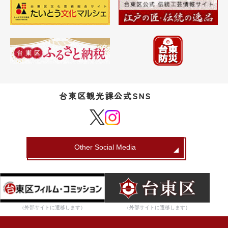
台東区観光課公式SNS
Other Social Media
（外部サイトに遷移します）
（外部サイトに遷移します）