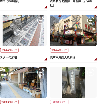
谷中七福神詣り
浅草名所七福神 寿老神（石浜神
社）
浅草中央部エリア
浅草中央部エリア
スターの広場
浅草木馬館大衆劇場
浅草中央部エリア
奥浅草エリア