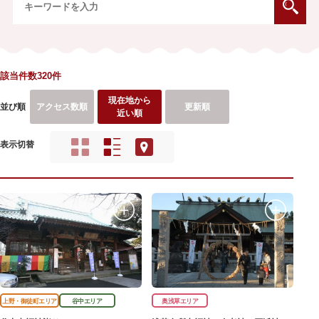
該当件数320件
現在地から
並び順
アクセス数順
更新順
近い順
表示切替
上野・御徒町エリア
谷中エリア
奥浅草エリア