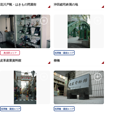
花川戸靴・はきもの問屋街
沖田総司終焉の地
奥浅草エリア
浅草橋・蔵前エリア
皮革産業資料館
柳橋
浅草橋・蔵前エリア
浅草橋・蔵前エリア