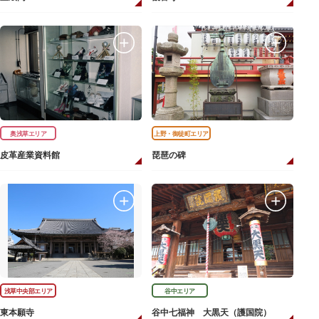
奥浅草エリア
上野・御徒町エリア
皮革産業資料館
琵琶の碑
浅草中央部エリア
谷中エリア
東本願寺
谷中七福神 大黒天（護国院）