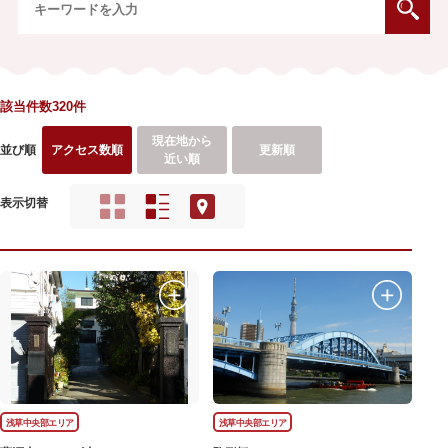
該当件数320件
現在地から
並び順
アクセス数順
更新順
近い順
表示切替
浅草中央部エリア
浅草中央部エリア