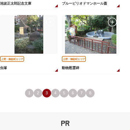
池波正太郎記念文庫
ブルーピリオドマンホール蓋
上野・御徒町エリア
上野・御徒町エリア
虫塚
動物慰霊碑
1
2
3
4
5
6
7
8
PR