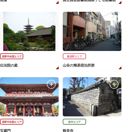
燕湯
国立国会図書館国際子ども図書館
浅草中央部エリア
奥浅草エリア
伝法院の庭
山谷の簡易宿泊所群
浅草中央部エリア
谷中エリア
宝蔵門
観音寺