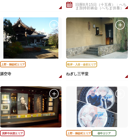
旧暦8月15日（十五夜）：へち
ま加持祈祷会（へちま供養）
上野・御徒町エリア
根岸・入谷・金杉エリア
源空寺
ねぎし三平堂
浅草中央部エリア
上野・御徒町エリア
谷中エリア