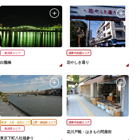
奥浅草エリア
浅草中央部エリア
白鬚橋
花やしき通り
根岸・入谷・金杉エリア
上野・御徒町エリア
浅草中央部エリア
奥浅草エリア
花川戸靴・はきもの問屋街
東京下町八社福参り