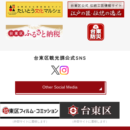
台東区観光課公式SNS
Other Social Media
（外部サイトに遷移します）
（外部サイトに遷移します）