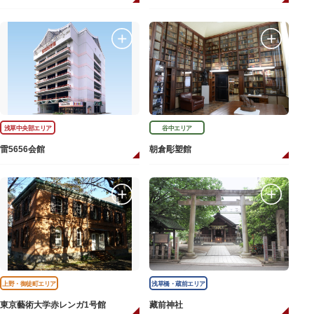
浅草中央部エリア
谷中エリア
雷5656会館
朝倉彫塑館
上野・御徒町エリア
浅草橋・蔵前エリア
東京藝術大学赤レンガ1号館
藏前神社