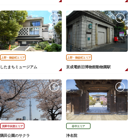
上野・御徒町エリア
上野・御徒町エリア
したまちミュージアム
京成電鉄旧博物館動物園駅
浅草中央部エリア
谷中エリア
隅田公園のサクラ
浄名院