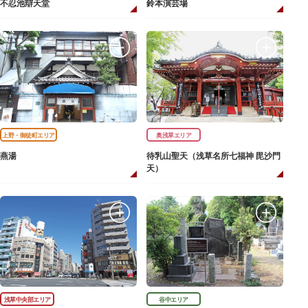
不忍池辯天堂
鈴本演芸場
上野・御徒町エリア
奥浅草エリア
燕湯
待乳山聖天（浅草名所七福神 毘沙門
天）
浅草中央部エリア
谷中エリア