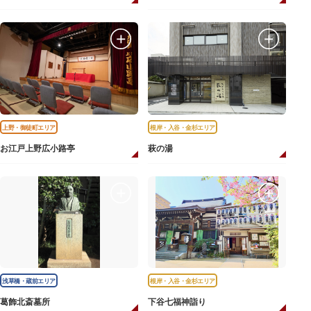
上野・御徒町エリア
根岸・入谷・金杉エリア
お江戸上野広小路亭
萩の湯
浅草橋・蔵前エリア
根岸・入谷・金杉エリア
葛飾北斎墓所
下谷七福神詣り