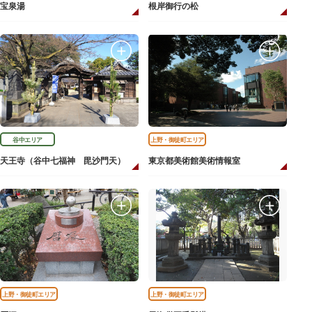
宝泉湯
根岸御行の松
谷中エリア
上野・御徒町エリア
天王寺（谷中七福神 毘沙門天）
東京都美術館美術情報室
上野・御徒町エリア
上野・御徒町エリア