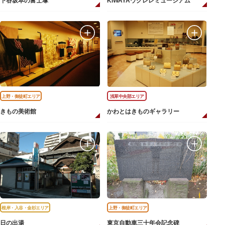
下谷坂本の富士塚
KIWAYAウクレレミュージアム
上野・御徒町エリア
浅草中央部エリア
きもの美術館
かわとはきものギャラリー
根岸・入谷・金杉エリア
上野・御徒町エリア
日の出湯
東京自動車三十年会記念碑