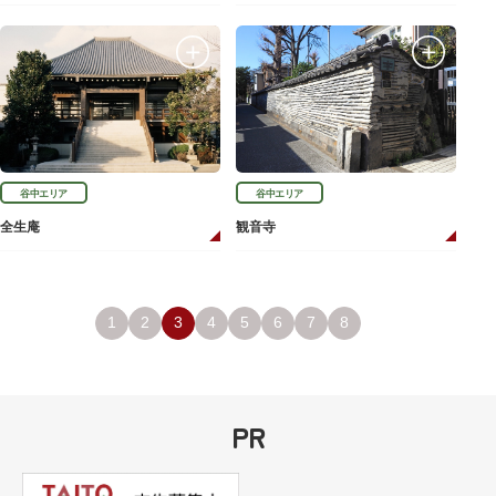
谷中エリア
谷中エリア
全生庵
観音寺
1
2
3
4
5
6
7
8
PR