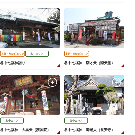
上野・御徒町エリア
谷中エリア
上野・御徒町エリア
谷中七福神詣り
谷中七福神 辯才天（辯天堂）
谷中エリア
谷中エリア
谷中七福神 大黒天（護国院）
谷中七福神 寿老人（長安寺）