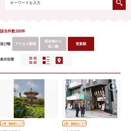
該当件数320件
現在地から
並び順
アクセス数順
更新順
近い順
表示切替
上野・御徒町エリア
上野・御徒町エリア