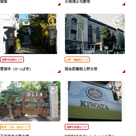
暦塚
天海僧正毛髪塔
浅草中央部エリア
上野・御徒町エリア
曹源寺（かっぱ寺）
国会図書館上野分室
根岸・入谷・金杉エリア
浅草中央部エリア