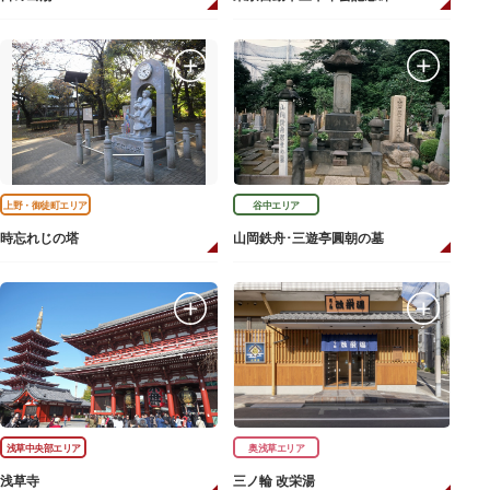
上野・御徒町エリア
谷中エリア
時忘れじの塔
山岡鉄舟･三遊亭圓朝の墓
浅草中央部エリア
奥浅草エリア
浅草寺
三ノ輪 改栄湯