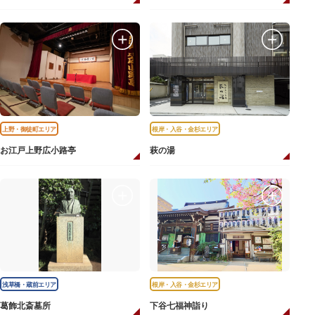
上野・御徒町エリア
根岸・入谷・金杉エリア
お江戸上野広小路亭
萩の湯
浅草橋・蔵前エリア
根岸・入谷・金杉エリア
葛飾北斎墓所
下谷七福神詣り