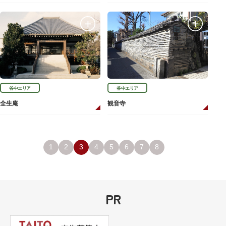
谷中エリア
谷中エリア
全生庵
観音寺
1
2
3
4
5
6
7
8
PR