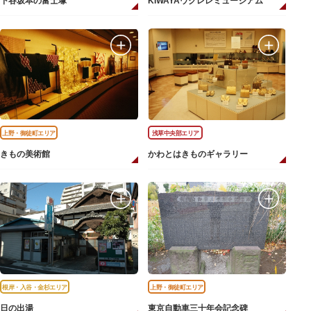
下谷坂本の富士塚
KIWAYAウクレレミュージアム
上野・御徒町エリア
浅草中央部エリア
きもの美術館
かわとはきものギャラリー
根岸・入谷・金杉エリア
上野・御徒町エリア
日の出湯
東京自動車三十年会記念碑