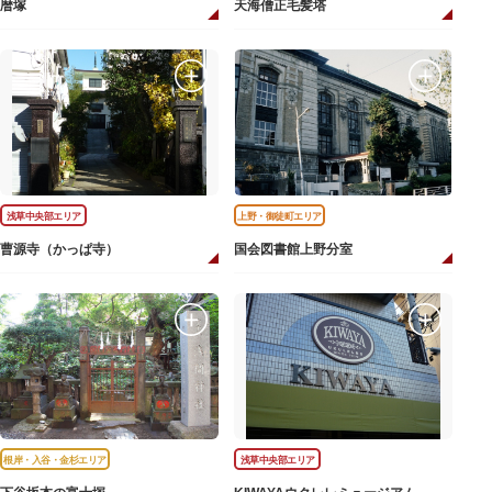
暦塚
天海僧正毛髪塔
浅草中央部エリア
上野・御徒町エリア
曹源寺（かっぱ寺）
国会図書館上野分室
根岸・入谷・金杉エリア
浅草中央部エリア