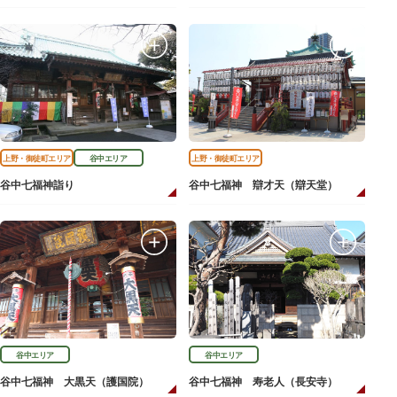
上野・御徒町エリア
谷中エリア
上野・御徒町エリア
谷中七福神詣り
谷中七福神 辯才天（辯天堂）
谷中エリア
谷中エリア
谷中七福神 大黒天（護国院）
谷中七福神 寿老人（長安寺）