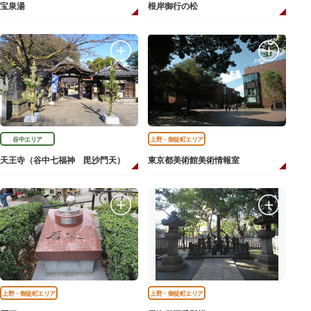
宝泉湯
根岸御行の松
谷中エリア
上野・御徒町エリア
天王寺（谷中七福神 毘沙門天）
東京都美術館美術情報室
上野・御徒町エリア
上野・御徒町エリア