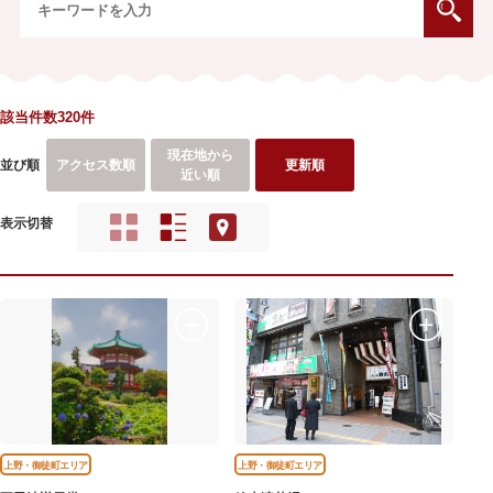
該当件数320件
現在地から
並び順
アクセス数順
更新順
近い順
表示切替
上野・御徒町エリア
上野・御徒町エリア