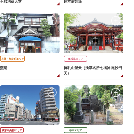
不忍池辯天堂
鈴本演芸場
上野・御徒町エリア
奥浅草エリア
燕湯
待乳山聖天（浅草名所七福神 毘沙門
天）
浅草中央部エリア
谷中エリア