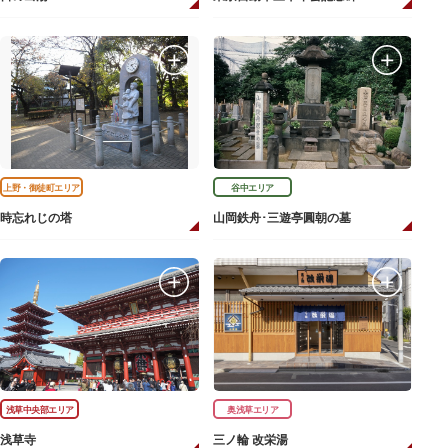
上野・御徒町エリア
谷中エリア
時忘れじの塔
山岡鉄舟･三遊亭圓朝の墓
浅草中央部エリア
奥浅草エリア
浅草寺
三ノ輪 改栄湯