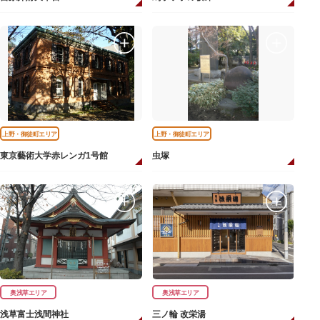
上野・御徒町エリア
上野・御徒町エリア
東京藝術大学赤レンガ1号館
虫塚
奥浅草エリア
奥浅草エリア
浅草富士浅間神社
三ノ輪 改栄湯