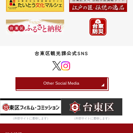
台東区観光課公式SNS
Other Social Media
（外部サイトに遷移します）
（外部サイトに遷移します）