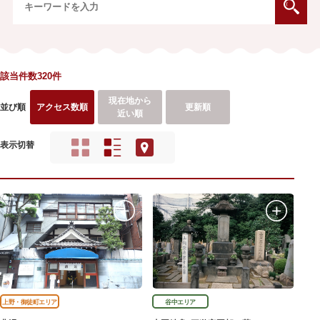
該当件数320件
現在地から
並び順
アクセス数順
更新順
近い順
表示切替
上野・御徒町エリア
谷中エリア