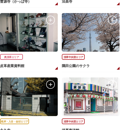
曹源寺（かっぱ寺）
法昌寺
奥浅草エリア
浅草中央部エリア
皮革産業資料館
隅田公園のサクラ
根岸・入谷・金杉エリア
浅草中央部エリア