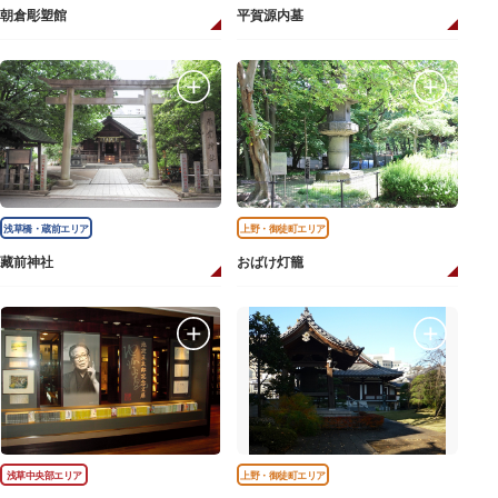
朝倉彫塑館
平賀源内墓
浅草橋・蔵前エリア
上野・御徒町エリア
藏前神社
おばけ灯籠
浅草中央部エリア
上野・御徒町エリア