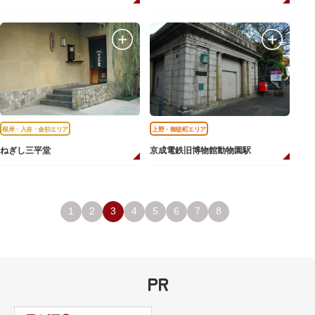
根岸・入谷・金杉エリア
上野・御徒町エリア
ねぎし三平堂
京成電鉄旧博物館動物園駅
1
2
3
4
5
6
7
8
PR