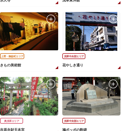
永久寺
浅草東洋館
上野・御徒町エリア
浅草中央部エリア
きもの美術館
花やしき通り
奥浅草エリア
浅草中央部エリア
吉原弁財天本宮
鳩ポッポの歌碑