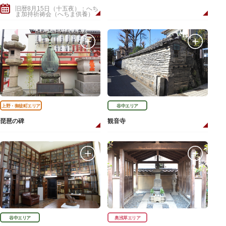
旧暦8月15日（十五夜）：へち
ま加持祈祷会（へちま供養）
上野・御徒町エリア
谷中エリア
琵琶の碑
観音寺
谷中エリア
奥浅草エリア