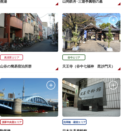
燕湯
山岡鉄舟･三遊亭圓朝の墓
奥浅草エリア
谷中エリア
山谷の簡易宿泊所群
天王寺（谷中七福神 毘沙門天）
浅草中央部エリア
浅草橋・蔵前エリア