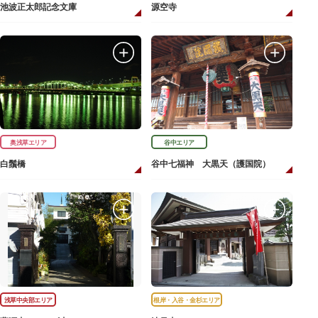
池波正太郎記念文庫
源空寺
奥浅草エリア
谷中エリア
白鬚橋
谷中七福神 大黒天（護国院）
浅草中央部エリア
根岸・入谷・金杉エリア