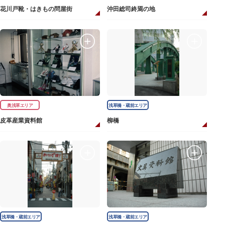
花川戸靴・はきもの問屋街
沖田総司終焉の地
奥浅草エリア
浅草橋・蔵前エリア
皮革産業資料館
柳橋
浅草橋・蔵前エリア
浅草橋・蔵前エリア