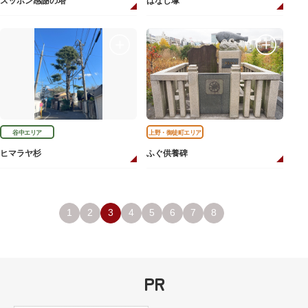
スッポン感謝の塔
はなし塚
谷中エリア
上野・御徒町エリア
ヒマラヤ杉
ふぐ供養碑
1
2
3
4
5
6
7
8
PR