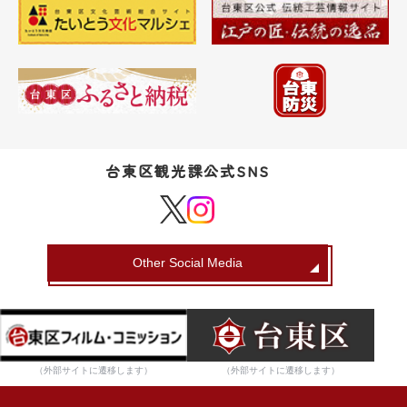
台東区観光課公式SNS
Other Social Media
（外部サイトに遷移します）
（外部サイトに遷移します）