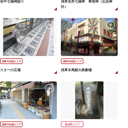
谷中七福神詣り
浅草名所七福神 寿老神（石浜神
社）
浅草中央部エリア
浅草中央部エリア
スターの広場
浅草木馬館大衆劇場
浅草中央部エリア
奥浅草エリア