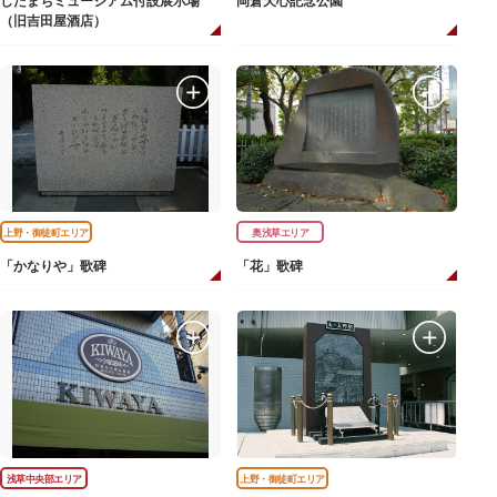
したまちミュージアム付設展示場
岡倉天心記念公園
（旧吉田屋酒店）
上野・御徒町エリア
奥浅草エリア
「かなりや」歌碑
「花」歌碑
浅草中央部エリア
上野・御徒町エリア