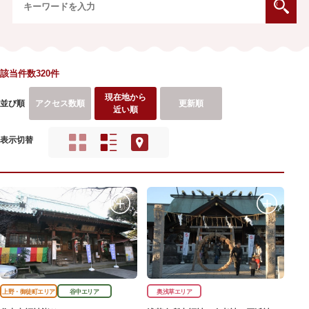
該当件数320件
現在地から
並び順
アクセス数順
更新順
近い順
表示切替
上野・御徒町エリア
谷中エリア
奥浅草エリア