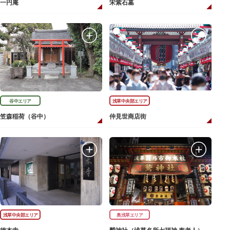
一円庵
宋紫石墓
谷中エリア
浅草中央部エリア
笠森稲荷（谷中）
仲見世商店街
浅草中央部エリア
奥浅草エリア