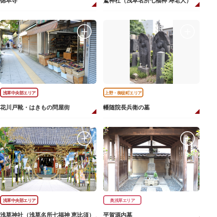
徳本寺
鷲神社（浅草名所七福神 寿老人）
浅草中央部エリア
上野・御徒町エリア
花川戸靴・はきもの問屋街
幡随院長兵衛の墓
浅草中央部エリア
奥浅草エリア
浅草神社（浅草名所七福神 恵比須）
平賀源内墓