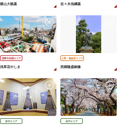
横山大観墓
佐々木信綱墓
浅草中央部エリア
上野・御徒町エリア
浅草花やしき
西郷隆盛銅像
谷中エリア
谷中エリア