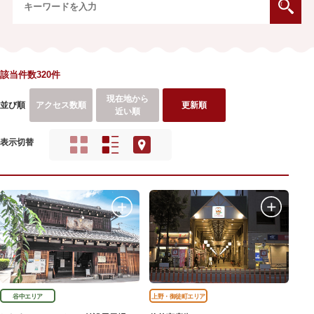
該当件数320件
現在地から
並び順
アクセス数順
更新順
近い順
表示切替
谷中エリア
上野・御徒町エリア