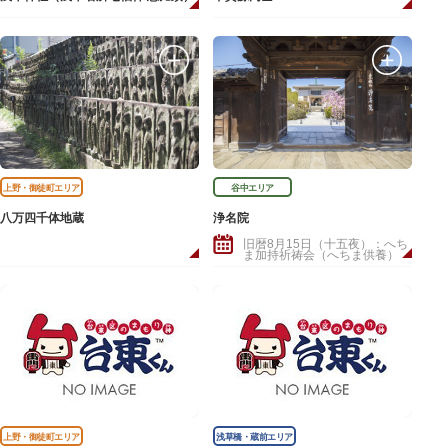
上野・御徒町エリア
谷中エリア
八万四千体地蔵
浄名院
旧暦8月15日（十五夜）：へち
ま加持祈祷会（へちま供養）
上野・御徒町エリア
浅草橋・蔵前エリア