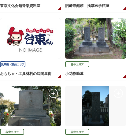
東京文化会館音楽資料室
旧躋寿館跡 浅草医学館跡
浅草橋・蔵前エリア
谷中エリア
おもちゃ・工具材料の卸問屋街
小花作助墓
谷中エリア
谷中エリア