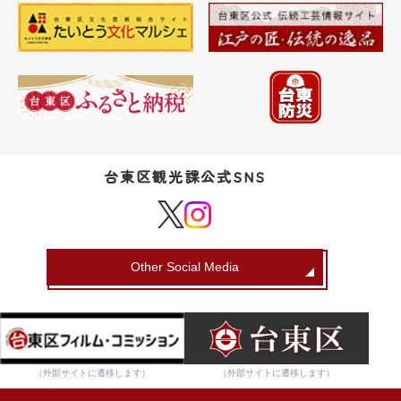
台東区観光課公式SNS
Other Social Media
（外部サイトに遷移します）
（外部サイトに遷移します）