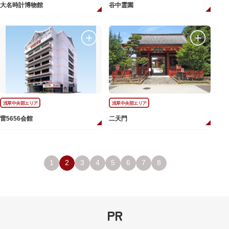
大名時計博物館
谷中霊園
浅草中央部エリア
浅草中央部エリア
雷5656会館
二天門
1
2
3
4
5
6
7
8
PR