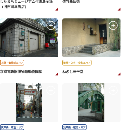
したまちミュージアム付設展示場
佐竹商店街
（旧吉田屋酒店）
上野・御徒町エリア
根岸・入谷・金杉エリア
京成電鉄旧博物館動物園駅
ねぎし三平堂
浅草橋・蔵前エリア
浅草橋・蔵前エリア