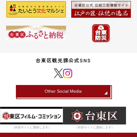
台東区観光課公式SNS
Other Social Media
（外部サイトに遷移します）
（外部サイトに遷移します）