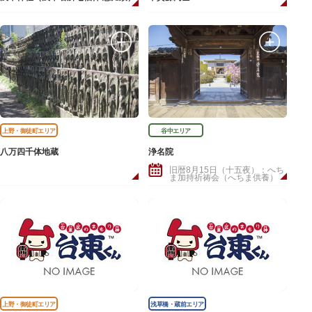
上野・御徒町エリア
谷中エリア
八万四千体地蔵
浄名院
旧暦8月15日（十五夜）：へち
ま加持祈祷会（へちま供養）
上野・御徒町エリア
浅草橋・蔵前エリア