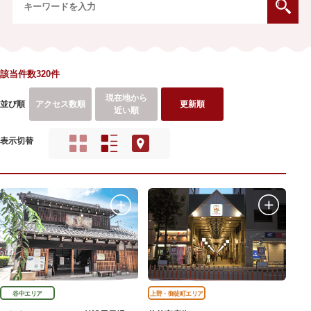
該当件数320件
現在地から
並び順
アクセス数順
更新順
近い順
表示切替
谷中エリア
上野・御徒町エリア