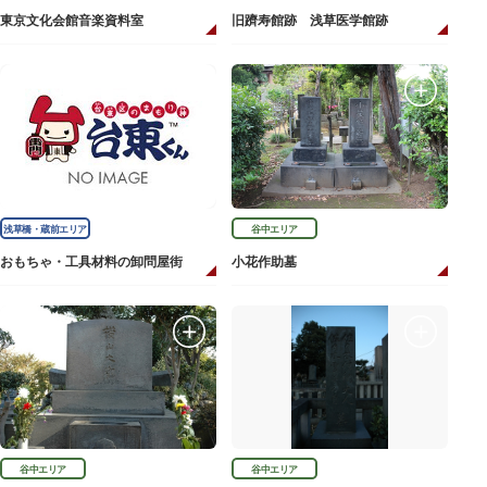
東京文化会館音楽資料室
旧躋寿館跡 浅草医学館跡
浅草橋・蔵前エリア
谷中エリア
おもちゃ・工具材料の卸問屋街
小花作助墓
谷中エリア
谷中エリア