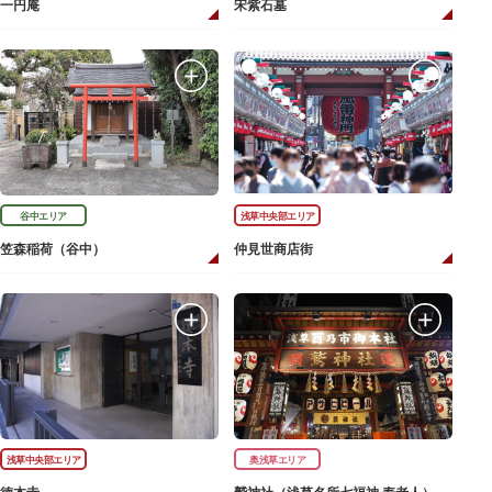
一円庵
宋紫石墓
谷中エリア
浅草中央部エリア
笠森稲荷（谷中）
仲見世商店街
浅草中央部エリア
奥浅草エリア