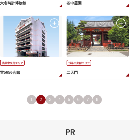
大名時計博物館
谷中霊園
浅草中央部エリア
浅草中央部エリア
雷5656会館
二天門
1
2
3
4
5
6
7
8
PR