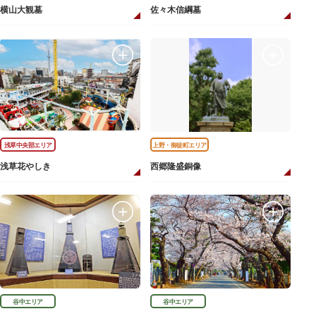
横山大観墓
佐々木信綱墓
浅草中央部エリア
上野・御徒町エリア
浅草花やしき
西郷隆盛銅像
谷中エリア
谷中エリア