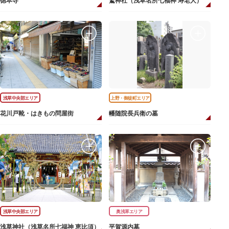
徳本寺
鷲神社（浅草名所七福神 寿老人）
浅草中央部エリア
上野・御徒町エリア
花川戸靴・はきもの問屋街
幡随院長兵衛の墓
浅草中央部エリア
奥浅草エリア
浅草神社（浅草名所七福神 恵比須）
平賀源内墓