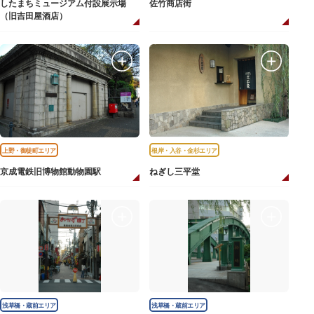
したまちミュージアム付設展示場
佐竹商店街
（旧吉田屋酒店）
上野・御徒町エリア
根岸・入谷・金杉エリア
京成電鉄旧博物館動物園駅
ねぎし三平堂
浅草橋・蔵前エリア
浅草橋・蔵前エリア