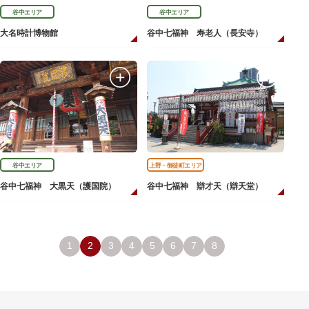
谷中エリア
谷中エリア
大名時計博物館
谷中七福神 寿老人（長安寺）
谷中エリア
上野・御徒町エリア
谷中七福神 大黒天（護国院）
谷中七福神 辯才天（辯天堂）
1
2
3
4
5
6
7
8