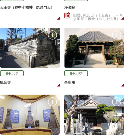
天王寺（谷中七福神 毘沙門天）
浄名院
旧暦8月15日（十五夜）：へち
ま加持祈祷会（へちま供養）
谷中エリア
谷中エリア
観音寺
全生庵