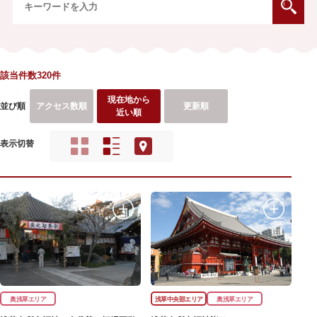
該当件数320件
現在地から
並び順
アクセス数順
更新順
近い順
表示切替
奥浅草エリア
浅草中央部エリア
奥浅草エリア