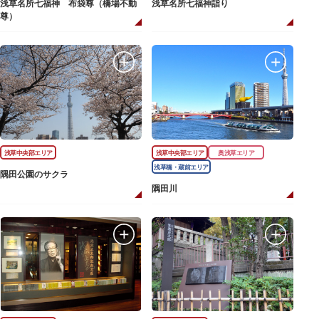
浅草名所七福神 布袋尊（橋場不動
浅草名所七福神詣り
尊）
浅草中央部エリア
浅草中央部エリア
奥浅草エリア
浅草橋・蔵前エリア
隅田公園のサクラ
隅田川