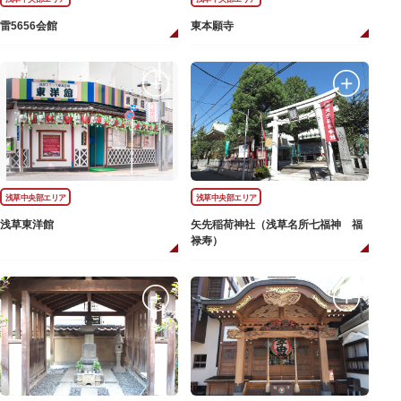
雷5656会館
東本願寺
浅草中央部エリア
浅草中央部エリア
浅草東洋館
矢先稲荷神社（浅草名所七福神 福
禄寿）