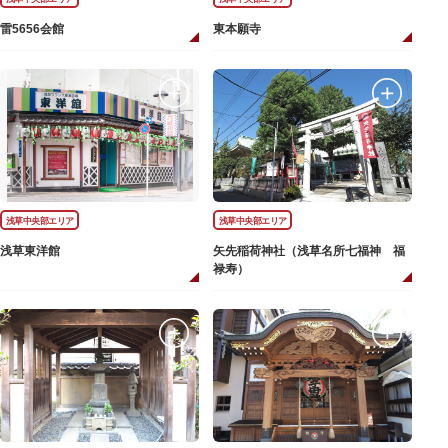
雷5656会館
東本願寺
浅草中央部エリア
浅草中央部エリア
浅草東洋館
矢先稲荷神社（浅草名所七福神 福
禄寿）