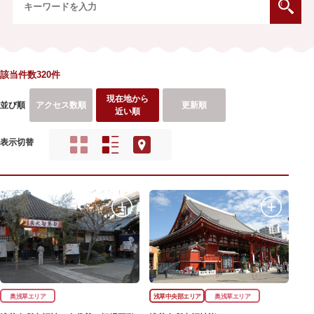
該当件数320件
現在地から
並び順
アクセス数順
更新順
近い順
表示切替
奥浅草エリア
浅草中央部エリア
奥浅草エリア