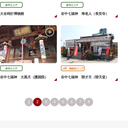
谷中エリア
谷中エリア
大名時計博物館
谷中七福神 寿老人（長安寺）
谷中エリア
上野・御徒町エリア
谷中七福神 大黒天（護国院）
谷中七福神 辯才天（辯天堂）
1
2
3
4
5
6
7
8