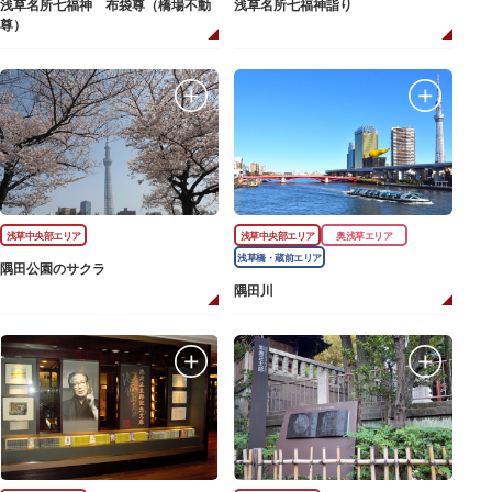
浅草名所七福神 布袋尊（橋場不動
浅草名所七福神詣り
尊）
浅草中央部エリア
浅草中央部エリア
奥浅草エリア
浅草橋・蔵前エリア
隅田公園のサクラ
隅田川