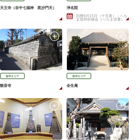
天王寺（谷中七福神 毘沙門天）
浄名院
旧暦8月15日（十五夜）：へち
ま加持祈祷会（へちま供養）
谷中エリア
谷中エリア
観音寺
全生庵