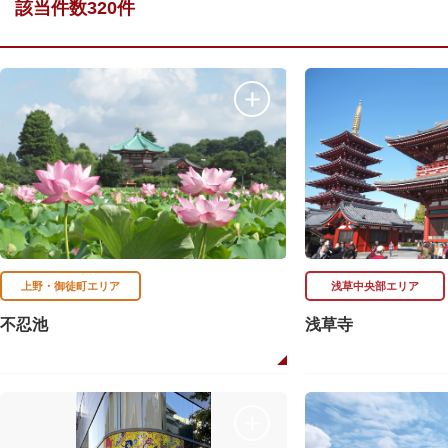
該当件数320件
上野・御徒町エリア
浅草中央部エリア
不忍池
浅草寺