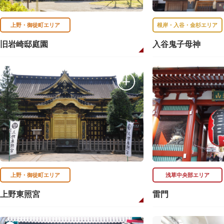
上野・御徒町エリア
根岸・入谷・金杉エリア
旧岩崎邸庭園
入谷鬼子母神
上野・御徒町エリア
浅草中央部エリア
上野東照宮
雷門