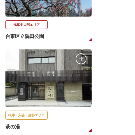
浅草中央部エリア
台東区立隅田公園
根岸・入谷・金杉エリア
萩の湯