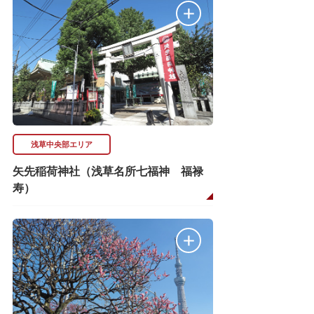
浅草中央部エリア
矢先稲荷神社（浅草名所七福神 福禄
寿）