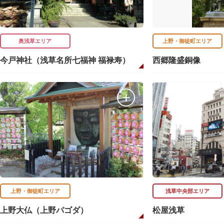
奥浅草エリア
上野・御徒町エリア
今戸神社（浅草名所七福神 福禄寿）
西郷隆盛銅像
上野・御徒町エリア
浅草中央部エリア
上野大仏（上野パゴダ）
松屋浅草