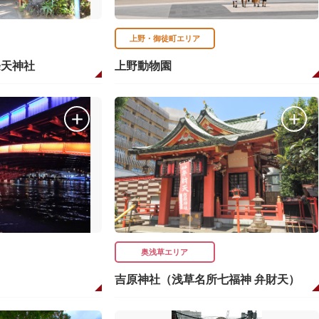
上野・御徒町エリア
條天神社
上野動物園
奥浅草エリア
吉原神社（浅草名所七福神 弁財天）