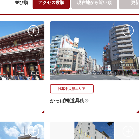
並び順
アクセス数順
現在地から
近い順
更
浅草中央部エリア
かっぱ橋道具街®