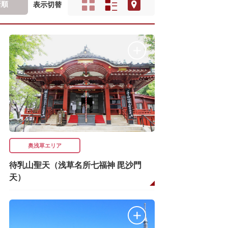
新順
表示切替
奥浅草エリア
待乳山聖天（浅草名所七福神 毘沙門
天）