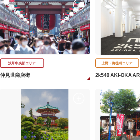
浅草中央部エリア
上野・御徒町エリア
仲見世商店街
2k540 AKI-OKA A