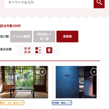
該当件数320件
現在地から
並び順
アクセス数順
更新順
近い順
表示切替
根岸・入谷・金杉エリア
浅草橋・蔵前エリア