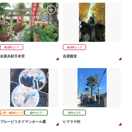
奥浅草エリア
奥浅草エリア
吉原弁財天本宮
吉原観音
上野・御徒町エリア
谷中エリア
谷中エリア
ブルーピリオドマンホール蓋
ヒマラヤ杉