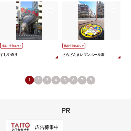
浅草中央部エリア
浅草中央部エリア
すしや通り
さらざんまいマンホール蓋
1
2
3
4
5
6
7
8
PR