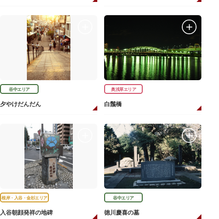
谷中エリア
奥浅草エリア
夕やけだんだん
白鬚橋
根岸・入谷・金杉エリア
谷中エリア
入谷朝顔発祥の地碑
徳川慶喜の墓