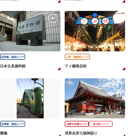
浅草橋・蔵前エリア
上野・御徒町エリア
日本文具資料館
アメ横商店街
浅草橋・蔵前エリア
浅草中央部エリア
奥浅草エリア
厩橋
浅草名所七福神詣り