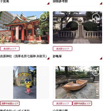
子規庵
袋物参考館
奥浅草エリア
奥浅草エリア
吉原神社（浅草名所七福神 弁財天）
妙亀塚
浅草中央部エリア
奥浅草エリア
浅草中央部エリア