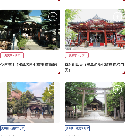
奥浅草エリア
奥浅草エリア
今戸神社（浅草名所七福神 福禄寿）
待乳山聖天（浅草名所七福神 毘沙門
天）
浅草橋・蔵前エリア
浅草橋・蔵前エリア