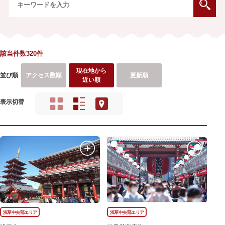
該当件数320件
現在地から
並び順
アクセス数順
更新順
近い順
表示切替
浅草中央部エリア
浅草中央部エリア