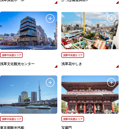
浅草演芸ホール
かっぱ橋道具街®
浅草中央部エリア
浅草中央部エリア
浅草文化観光センター
浅草花やしき
浅草中央部エリア
浅草中央部エリア
東京都観光汽船
宝蔵門