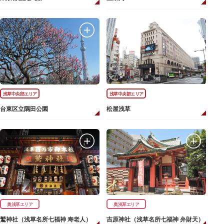
浅草中央部エリア
浅草中央部エリア
台東区立隅田公園
松屋浅草
奥浅草エリア
奥浅草エリア
鷲神社（浅草名所七福神 寿老人）
吉原神社（浅草名所七福神 弁財天）