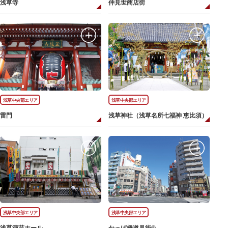
浅草寺
仲見世商店街
浅草中央部エリア
浅草中央部エリア
雷門
浅草神社（浅草名所七福神 恵比須）
浅草中央部エリア
浅草中央部エリア