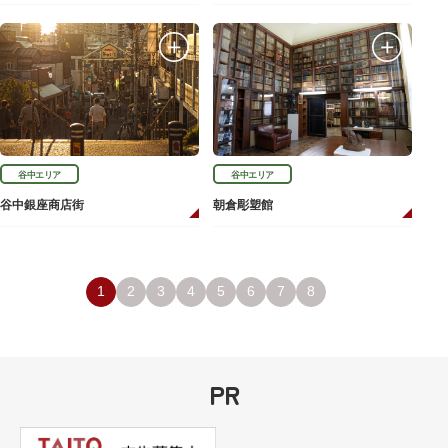
谷中エリア
谷中エリア
谷中銀座商店街
朝倉彫塑館
1
2
3
4
5
6
7
8
PR