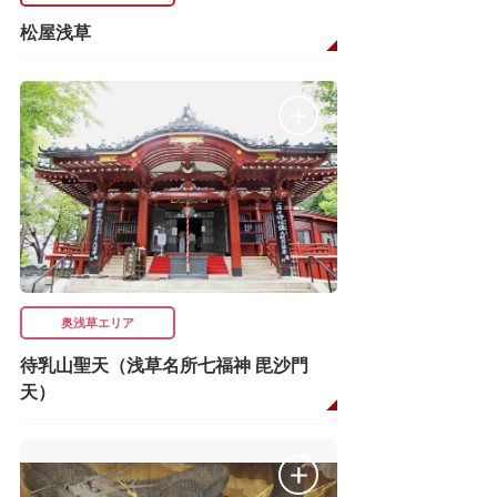
松屋浅草
奥浅草エリア
待乳山聖天（浅草名所七福神 毘沙門
天）