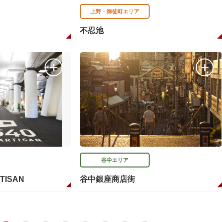
上野・御徒町エリア
不忍池
谷中エリア
RTISAN
谷中銀座商店街