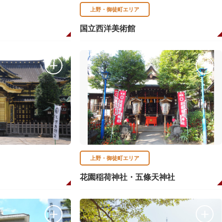
上野・御徒町エリア
国立西洋美術館
上野・御徒町エリア
花園稲荷神社・五條天神社