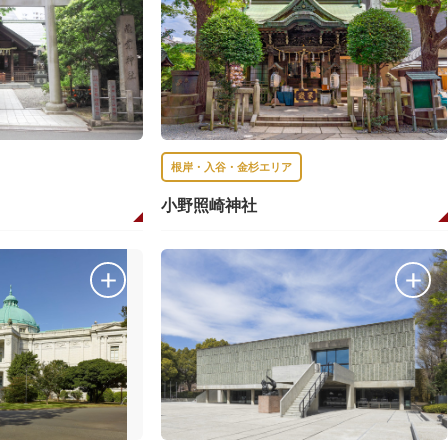
根岸・入谷・金杉エリア
小野照崎神社