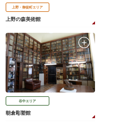
上野・御徒町エリア
上野の森美術館
谷中エリア
朝倉彫塑館