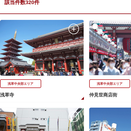
該当件数320件
浅草中央部エリア
浅草中央部エリア
浅草寺
仲見世商店街