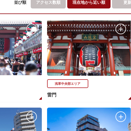
並び順
アクセス数順
現在地から
近い順
更
浅草中央部エリア
雷門