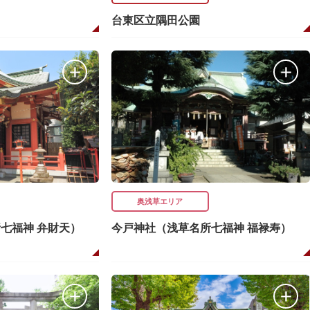
台東区立隅田公園
奥浅草エリア
七福神 弁財天）
今戸神社（浅草名所七福神 福禄寿）