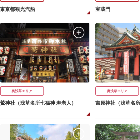
東京都観光汽船
宝蔵門
奥浅草エリア
奥浅草エリア
鷲神社（浅草名所七福神 寿老人）
吉原神社（浅草名所