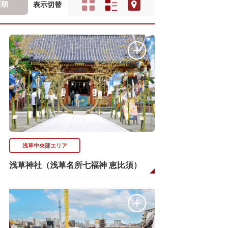
新順
表示切替
浅草中央部エリア
浅草神社（浅草名所七福神 恵比須）