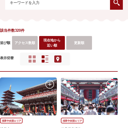
該当件数320件
現在地から
並び順
アクセス数順
更新順
近い順
表示切替
浅草中央部エリア
浅草中央部エリア