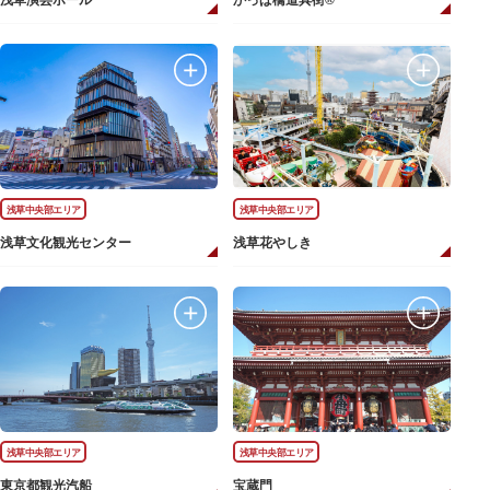
浅草演芸ホール
かっぱ橋道具街®
浅草中央部エリア
浅草中央部エリア
浅草文化観光センター
浅草花やしき
浅草中央部エリア
浅草中央部エリア
東京都観光汽船
宝蔵門