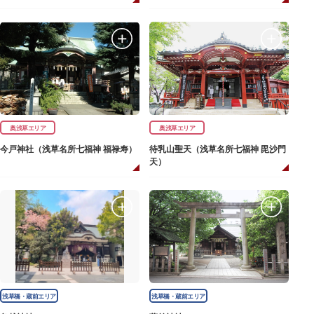
奥浅草エリア
奥浅草エリア
今戸神社（浅草名所七福神 福禄寿）
待乳山聖天（浅草名所七福神 毘沙門
天）
浅草橋・蔵前エリア
浅草橋・蔵前エリア