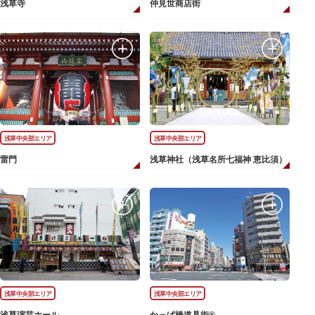
浅草寺
仲見世商店街
浅草中央部エリア
浅草中央部エリア
雷門
浅草神社（浅草名所七福神 恵比須）
浅草中央部エリア
浅草中央部エリア