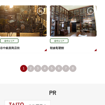
谷中エリア
谷中エリア
谷中銀座商店街
朝倉彫塑館
1
2
3
4
5
6
7
8
PR