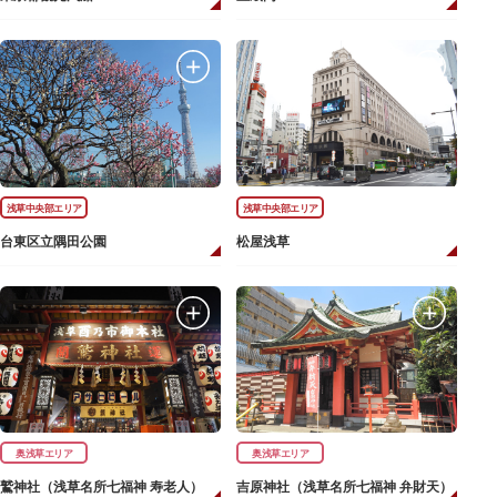
浅草中央部エリア
浅草中央部エリア
台東区立隅田公園
松屋浅草
奥浅草エリア
奥浅草エリア
鷲神社（浅草名所七福神 寿老人）
吉原神社（浅草名所七福神 弁財天）