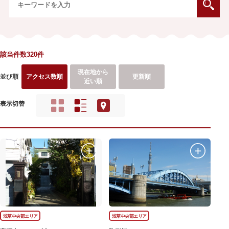
該当件数320件
現在地から
並び順
アクセス数順
更新順
近い順
表示切替
浅草中央部エリア
浅草中央部エリア