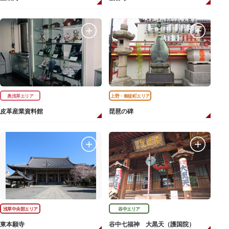
奥浅草エリア
上野・御徒町エリア
皮革産業資料館
琵琶の碑
浅草中央部エリア
谷中エリア
東本願寺
谷中七福神 大黒天（護国院）