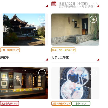
旧暦8月15日（十五夜）：へち
ま加持祈祷会（へちま供養）
上野・御徒町エリア
根岸・入谷・金杉エリア
源空寺
ねぎし三平堂
浅草中央部エリア
上野・御徒町エリア
谷中エリア