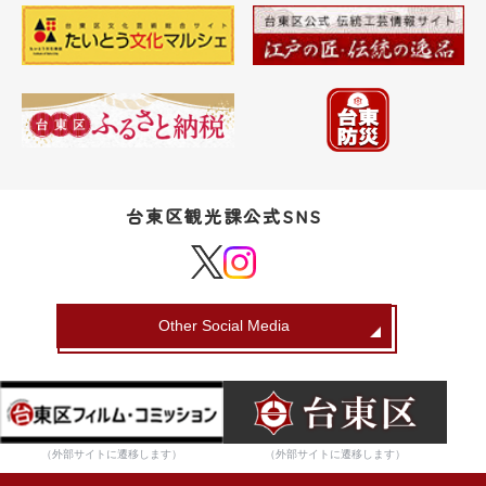
台東区観光課公式SNS
Other Social Media
（外部サイトに遷移します）
（外部サイトに遷移します）