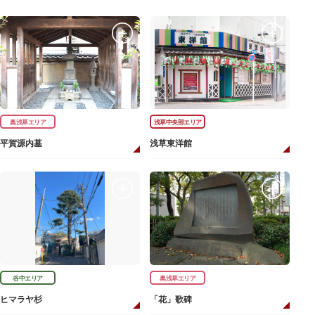
奥浅草エリア
浅草中央部エリア
平賀源内墓
浅草東洋館
谷中エリア
奥浅草エリア
ヒマラヤ杉
「花」歌碑