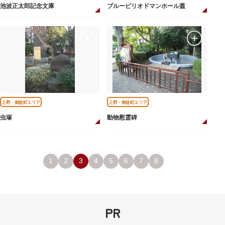
池波正太郎記念文庫
ブルーピリオドマンホール蓋
上野・御徒町エリア
上野・御徒町エリア
虫塚
動物慰霊碑
1
2
3
4
5
6
7
8
PR