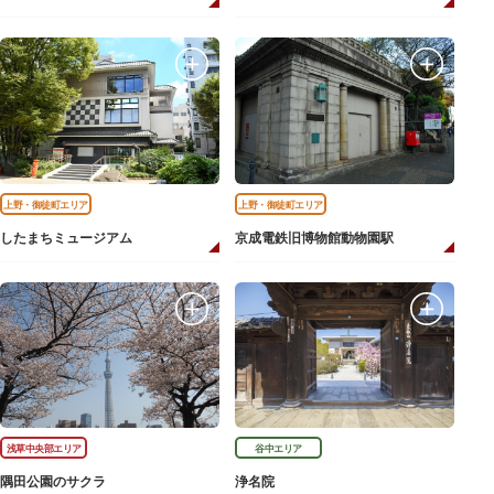
上野・御徒町エリア
上野・御徒町エリア
したまちミュージアム
京成電鉄旧博物館動物園駅
浅草中央部エリア
谷中エリア
隅田公園のサクラ
浄名院