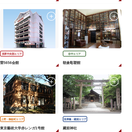
浅草中央部エリア
谷中エリア
雷5656会館
朝倉彫塑館
上野・御徒町エリア
浅草橋・蔵前エリア
東京藝術大学赤レンガ1号館
藏前神社