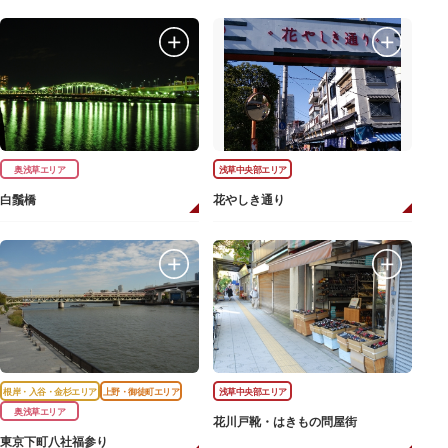
奥浅草エリア
浅草中央部エリア
白鬚橋
花やしき通り
根岸・入谷・金杉エリア
上野・御徒町エリア
浅草中央部エリア
奥浅草エリア
花川戸靴・はきもの問屋街
東京下町八社福参り