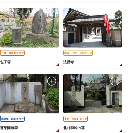
上野・御徒町エリア
根岸・入谷・金杉エリア
包丁塚
法昌寺
浅草橋・蔵前エリア
上野・御徒町エリア
蓬莱園跡碑
北村季吟の墓