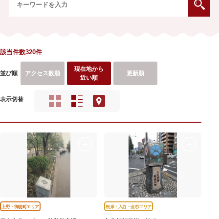
該当件数320件
現在地から
並び順
アクセス数順
更新順
近い順
表示切替
上野・御徒町エリア
根岸・入谷・金杉エリア