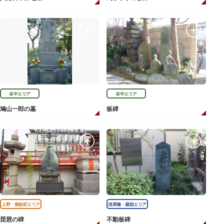
谷中エリア
谷中エリア
鳩山一郎の墓
板碑
上野・御徒町エリア
浅草橋・蔵前エリア
琵琶の碑
不動板碑