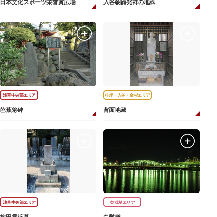
日本文化スポーツ栄誉賞広場
入谷朝顔発祥の地碑
浅草中央部エリア
根岸・入谷・金杉エリア
芭蕉翁碑
背面地蔵
浅草中央部エリア
奥浅草エリア