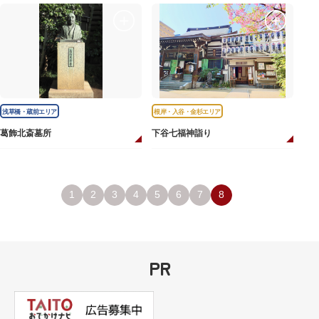
浅草橋・蔵前エリア
根岸・入谷・金杉エリア
葛飾北斎墓所
下谷七福神詣り
1
2
3
4
5
6
7
8
PR