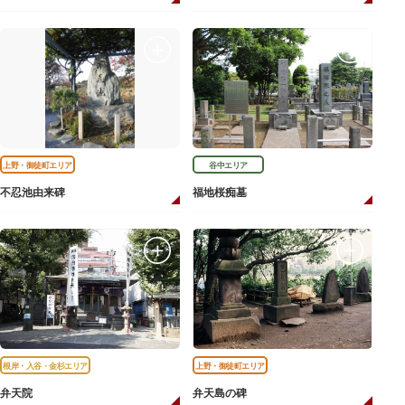
上野・御徒町エリア
谷中エリア
不忍池由来碑
福地桜痴墓
根岸・入谷・金杉エリア
上野・御徒町エリア
弁天院
弁天島の碑