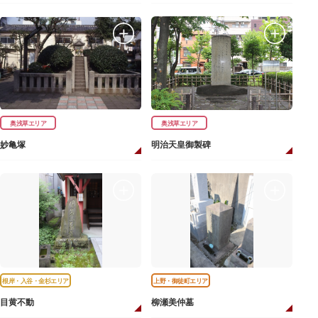
奥浅草エリア
奥浅草エリア
妙亀塚
明治天皇御製碑
根岸・入谷・金杉エリア
上野・御徒町エリア
目黄不動
柳瀬美仲墓