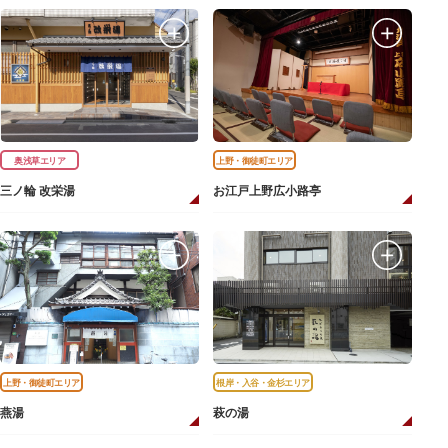
奥浅草エリア
上野・御徒町エリア
三ノ輪 改栄湯
お江戸上野広小路亭
上野・御徒町エリア
根岸・入谷・金杉エリア
燕湯
萩の湯