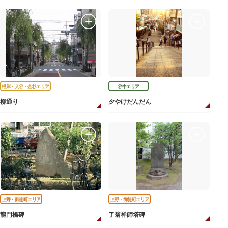
根岸・入谷・金杉エリア
谷中エリア
柳通り
夕やけだんだん
上野・御徒町エリア
上野・御徒町エリア
龍門橋碑
了翁禅師塔碑