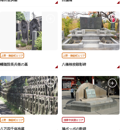
梅田雲浜墓
白鬚橋
上野・御徒町エリア
上野・御徒町エリア
幡随院長兵衛の墓
八橋検校顕彰碑
上野・御徒町エリア
浅草中央部エリア
八万四千体地蔵
鳩ポッポの歌碑