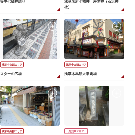
谷中七福神詣り
浅草名所七福神 寿老神（石浜神
社）
浅草中央部エリア
浅草中央部エリア
スターの広場
浅草木馬館大衆劇場
浅草中央部エリア
奥浅草エリア