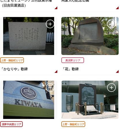
したまちミュージアム付設展示場
岡倉天心記念公園
（旧吉田屋酒店）
上野・御徒町エリア
奥浅草エリア
「かなりや」歌碑
「花」歌碑
浅草中央部エリア
上野・御徒町エリア