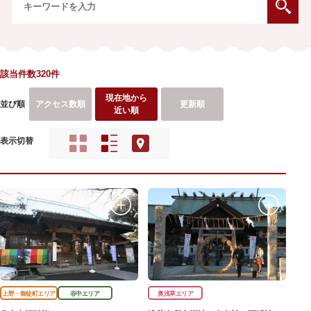
該当件数320件
現在地から
並び順
アクセス数順
更新順
近い順
表示切替
上野・御徒町エリア
谷中エリア
奥浅草エリア