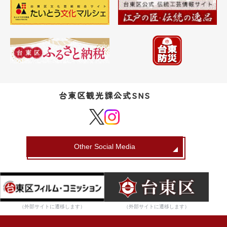
台東区観光課公式SNS
Other Social Media
（外部サイトに遷移します）
（外部サイトに遷移します）