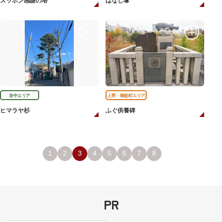
スッポン感謝の塔
はなし塚
谷中エリア
上野・御徒町エリア
ヒマラヤ杉
ふぐ供養碑
1
2
3
4
5
6
7
8
PR