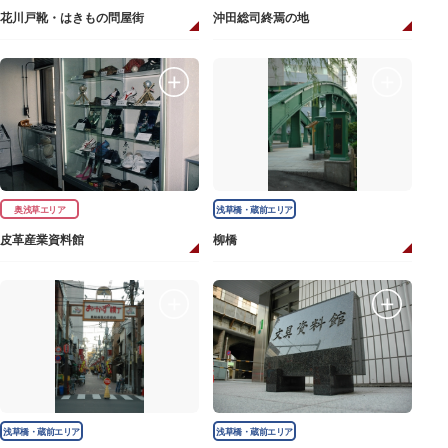
花川戸靴・はきもの問屋街
沖田総司終焉の地
奥浅草エリア
浅草橋・蔵前エリア
皮革産業資料館
柳橋
浅草橋・蔵前エリア
浅草橋・蔵前エリア