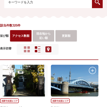
該当件数320件
現在地から
並び順
アクセス数順
更新順
近い順
表示切替
浅草中央部エリア
浅草中央部エリア