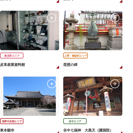
奥浅草エリア
上野・御徒町エリア
皮革産業資料館
琵琶の碑
浅草中央部エリア
谷中エリア
東本願寺
谷中七福神 大黒天（護国院）