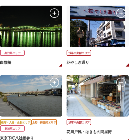
奥浅草エリア
浅草中央部エリア
白鬚橋
花やしき通り
根岸・入谷・金杉エリア
上野・御徒町エリア
浅草中央部エリア
奥浅草エリア
花川戸靴・はきもの問屋街
東京下町八社福参り