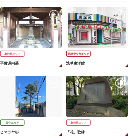
奥浅草エリア
浅草中央部エリア
平賀源内墓
浅草東洋館
谷中エリア
奥浅草エリア
ヒマラヤ杉
「花」歌碑