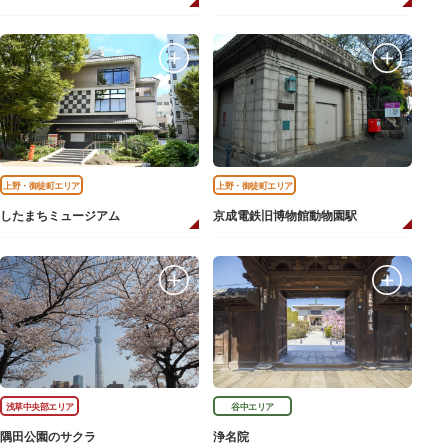
上野・御徒町エリア
上野・御徒町エリア
したまちミュージアム
京成電鉄旧博物館動物園駅
浅草中央部エリア
谷中エリア
隅田公園のサクラ
浄名院