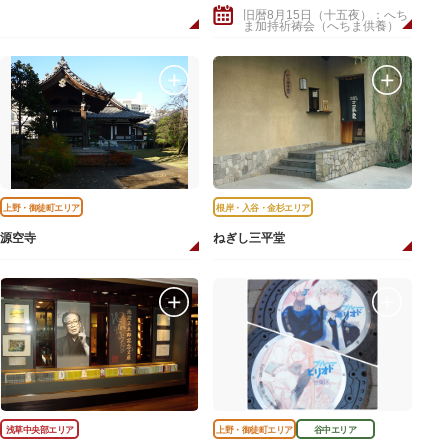
旧暦8月15日（十五夜）：へち
ま加持祈祷会（へちま供養）
上野・御徒町エリア
根岸・入谷・金杉エリア
源空寺
ねぎし三平堂
浅草中央部エリア
上野・御徒町エリア
谷中エリア