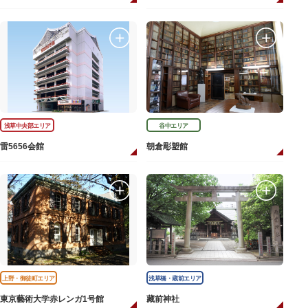
浅草中央部エリア
谷中エリア
雷5656会館
朝倉彫塑館
上野・御徒町エリア
浅草橋・蔵前エリア
東京藝術大学赤レンガ1号館
藏前神社