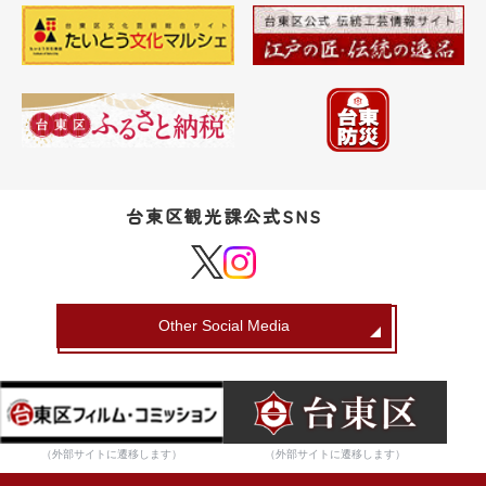
台東区観光課公式SNS
Other Social Media
（外部サイトに遷移します）
（外部サイトに遷移します）