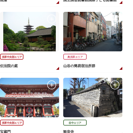
燕湯
国立国会図書館国際子ども図書館
浅草中央部エリア
奥浅草エリア
伝法院の庭
山谷の簡易宿泊所群
浅草中央部エリア
谷中エリア
宝蔵門
観音寺