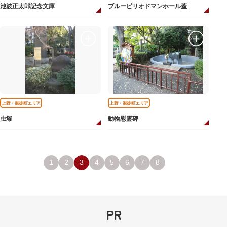
池波正太郎記念文庫
ブルーピリオドマンホール蓋
上野・御徒町エリア
上野・御徒町エリア
虫塚
動物慰霊碑
1
2
3
4
5
6
7
8
PR