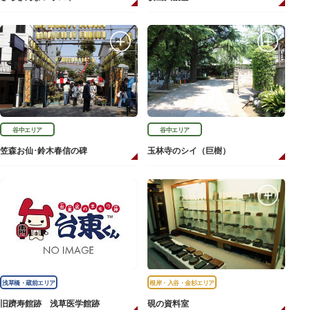
谷中エリア
谷中エリア
笠森お仙･鈴木春信の碑
玉林寺のシイ（巨樹）
浅草橋・蔵前エリア
根岸・入谷・金杉エリア
旧躋寿館跡 浅草医学館跡
硯の資料室