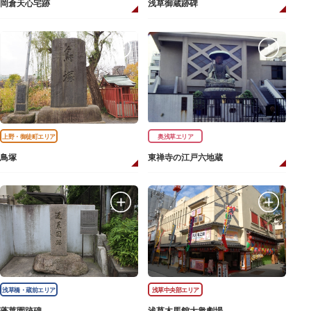
岡倉天心宅跡
浅草御蔵跡碑
上野・御徒町エリア
奥浅草エリア
鳥塚
東禅寺の江戸六地蔵
浅草橋・蔵前エリア
浅草中央部エリア