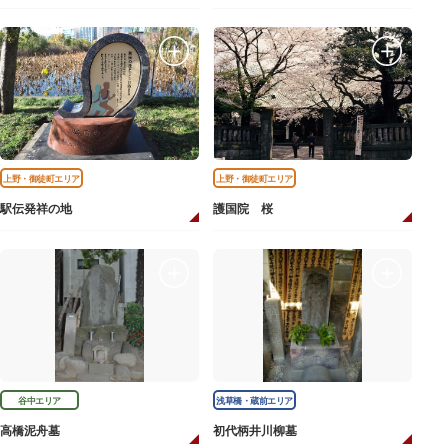
上野・御徒町エリア
上野・御徒町エリア
駅伝発祥の地
護国院 桜
谷中エリア
浅草橋・蔵前エリア
高橋泥舟墓
初代柄井川柳墓