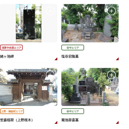
浅草中央部エリア
谷中エリア
姥ヶ池碑
塩谷宕陰墓
上野・御徒町エリア
谷中エリア
笠森稲荷（上野桜木）
菊池容斎墓