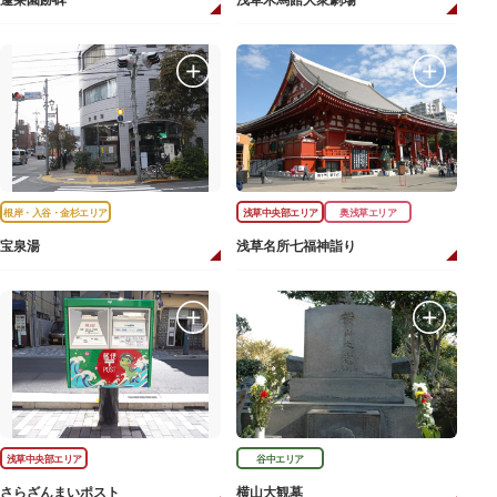
蓬莱園跡碑
浅草木馬館大衆劇場
根岸・入谷・金杉エリア
浅草中央部エリア
奥浅草エリア
宝泉湯
浅草名所七福神詣り
浅草中央部エリア
谷中エリア
さらざんまいポスト
横山大観墓