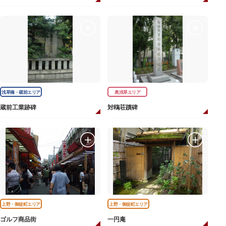
浅草橋・蔵前エリア
奥浅草エリア
蔵前工業跡碑
対鴎荘蹟碑
上野・御徒町エリア
上野・御徒町エリア
ゴルフ商品街
一円庵