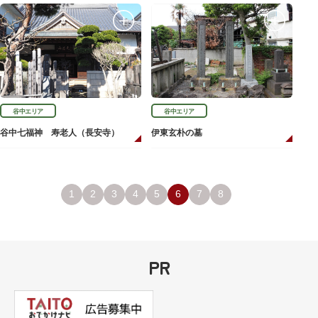
谷中エリア
谷中エリア
谷中七福神 寿老人（長安寺）
伊東玄朴の墓
1
2
3
4
5
6
7
8
PR