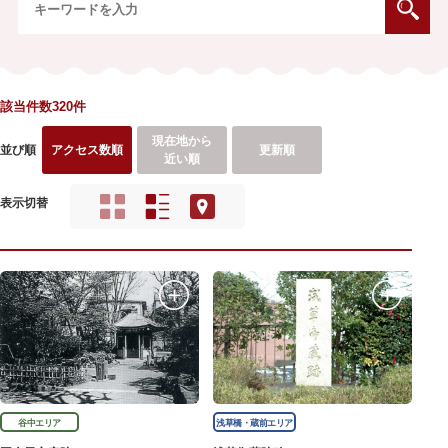
該当件数320件
現在地から
並び順
アクセス数順
更新順
近い順
表示切替
谷中エリア
浅草橋・蔵前エリア