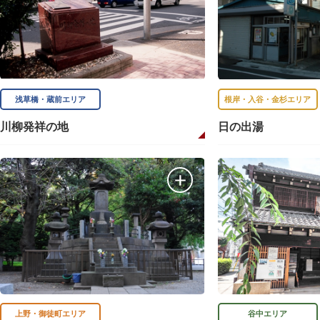
浅草橋・蔵前エリア
根岸・入谷・金杉エリア
川柳発祥の地
日の出湯
上野・御徒町エリア
谷中エリア