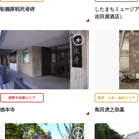
彰義隊戦死者碑
したまちミュージ
吉田屋酒店）
浅草中央部エリア
根岸・入谷・金杉エリア
徳本寺
島田虎之助墓