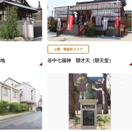
上野・御徒町エリア
の地
谷中七福神 辯才天（辯天堂）