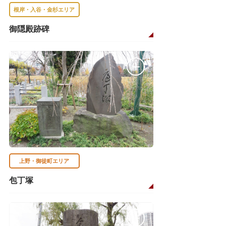
根岸・入谷・金杉エリア
御隠殿跡碑
上野・御徒町エリア
包丁塚