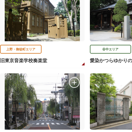
上野・御徒町エリア
谷中エリア
旧東京音楽学校奏楽堂
愛染かつらゆかり