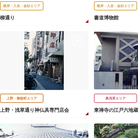
根岸・入谷・金杉エリア
根岸・入谷・金杉エリア
柳通り
書道博物館
上野・御徒町エリア
奥浅草エリア
上野・浅草通り神仏具専門店会
東禅寺の江戸六地