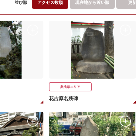
並び順
アクセス数順
現在地から
近い順
更
奥浅草エリア
花吉原名残碑