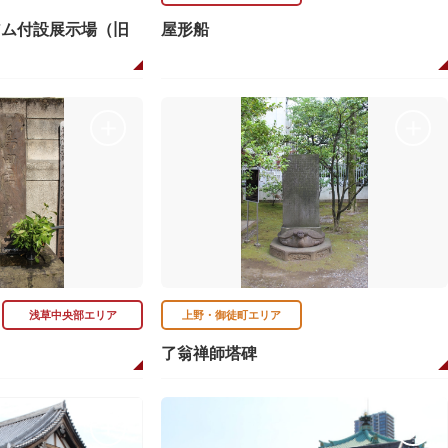
アム付設展示場（旧
屋形船
浅草中央部エリア
上野・御徒町エリア
了翁禅師塔碑