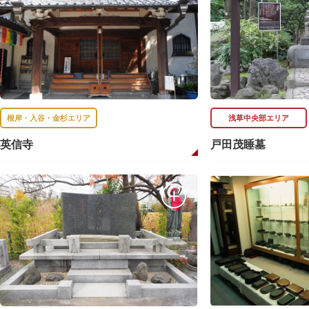
根岸・入谷・金杉エリア
浅草中央部エリア
英信寺
戸田茂睡墓