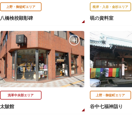
上野・御徒町エリア
根岸・入谷・金杉エリア
八橋検校顕彰碑
硯の資料室
浅草中央部エリア
上野・御徒町エリア
太皷館
谷中七福神詣り